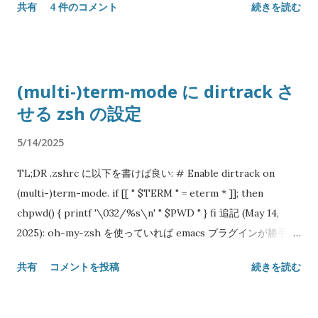
共有
4 件のコメント
続きを読む
がある場合も、回転させると必ず5の倍数が現れるので除外でき
しいことで、より悪いことに大文字も合法である： 0O755 Try
ます。 もっと追記 前の修正に間違いが入っているのをご指摘頂
/ Catch 構文 Perl 5 のリリース以来 30 年ほど待たれた実験的
いたので修正しました。 5自体は素数なので、巻き添えで除外
「新機能」である。 Perl 5 における例外処理が特別な構文でな
してはいけません。 #!/usr/bin/env perl use strict; use
かったのは予約語を増やさない配慮だったはずだが、TryCatch
(multi-)term-mode に dirtrack さ
warnings; use feature qw/say state/; use List::MoreUtils
とか Try::Tiny のようなモジュールが氾濫して当初の意図が無
せる zsh の設定
qw/all none/; sub is_prime($) { state %memos; my $n =
意味になったというのもあるかも知れない。 use feature qw/
shift; return 0 if $n < 2; return 1 if $n == 2; return 1 if $n == 3;
try / ; no warnings qw/ experimental::try / ; try {
5/14/2025
return $memos{$n} if exists $memos{$n}; $memos{$n} =
failable_operation(); } catch ( $e ) { recover_from_error(
none { $n % $_ == 0 } 2 .. sqrt $n; } sub rotate($) { my $n =
$e ); } Raku (former Perl 6) だと CATCH (大文字なことに注
TL;DR .zshrc に以下を書けば良い: # Enable dirtrack on
shift; substr($n, 1) . substr($n, 0, 1); } sub rotations($) { my
意) ブロックが自分の宣言されたスコープ内で投げられた例外
(multi-)term-mode. if [[ " $TERM " = eterm * ]]; then
$n = shift; my %seen = ($n => 1); $seen{$n} = 1 until exists
を捕らえる...
chpwd() { printf '\032/%s\n' " $PWD " } fi 追記 (May 14,
$seen{$n = rotate $n}; keys %seen; } sub
2025): oh-my-zsh を使っていれば emacs プラグインが勝手に
is_circular_prime($) { state %memos; my $n = shift; return
やってくれる: plugins = ( emacs ) 仔細 term-mode は Emacs
共有
コメントを投稿
続きを読む
0 if $n =~ /[024568]/ and $n != 2 and $n != 5; return
本体に付属する端末エミュレータである。基本的には Emacs 内
$memos{$n} if exists $memos{$n}; my ...
でシェルを起動するために使うもので、古い shell-mode より
も端末に近い動きをするので便利なのだが、一つ問題がある。