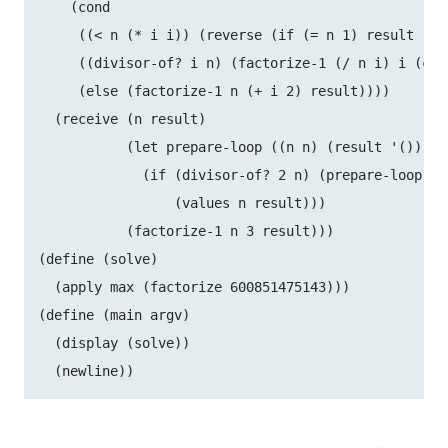
    (cond

     ((< n (* i i)) (reverse (if (= n 1) result (con
     ((divisor-of? i n) (factorize-1 (/ n i) i (cons
     (else (factorize-1 n (+ i 2) result))))

  (receive (n result)

           (let prepare-loop ((n n) (result '()))

             (if (divisor-of? 2 n) (prepare-loop (/
                 (values n result)))

           (factorize-1 n 3 result)))

(define (solve)

  (apply max (factorize 600851475143)))

(define (main argv)

  (display (solve))
