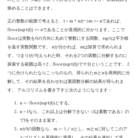
狭めることはできます。
正の整数の範囲で考えると、l = m * nかつm >= nであれば、
floor(sqrt(l)) >= nであることが直感的に分かります。ここで
floorは実数を0の方向に丸めて整数にする関数、sqrtは平方根
を返す実数関数です。 nが分かれば、mは除算で求められま
す。つまりlが与えられた時、それを2つの因数に分解するのに
探索する範囲は高々2 .. floor(sqrt(l))で十分ということです。 2
つに分けられたならこっちのもの、得られたmとnを再帰的に分
解して、その結果を合わせれば素因数分解の結果が得られま
す。 アルゴリズムを書き下すと次のようになります：
n <- floor(sqrt(l))とする。
n = 1なら、これ以上は分解できない（lは素数である）の
でlをそのまま返す。
nがlの因数なら、m <- l / nとし、mとnに対してこのア
ルゴリズムを再帰的に適用し、その結果を連結して返