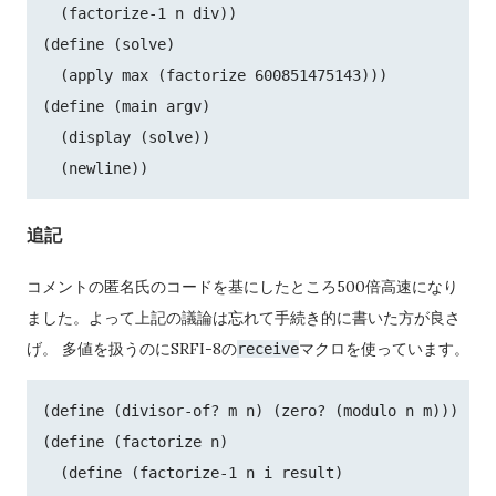
  (factorize-1 n div))

(define (solve)

  (apply max (factorize 600851475143)))

(define (main argv)

  (display (solve))

追記
コメントの匿名氏のコードを基にしたところ500倍高速になり
ました。よって上記の議論は忘れて手続き的に書いた方が良さ
げ。 多値を扱うのにSRFI-8の
マクロを使っています。
receive
(define (divisor-of? m n) (zero? (modulo n m)))

(define (factorize n)

  (define (factorize-1 n i result)
