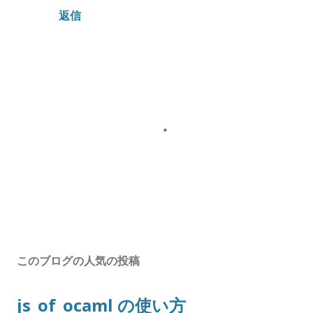
返信
コ
メ
ン
このブログの人気の投稿
ト
を
js_of_ocaml の使い方
投