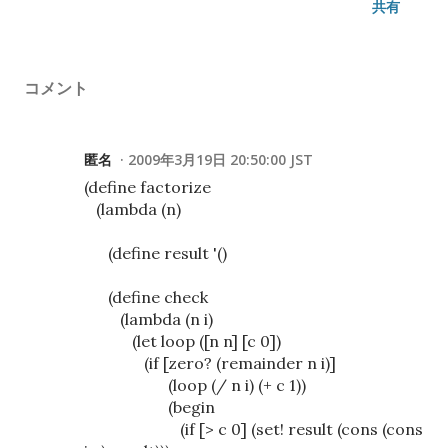
共有
コメント
匿名
2009年3月19日 20:50:00 JST
(define factorize
(lambda (n)
(define result '()
(define check
(lambda (n i)
(let loop ([n n] [c 0])
(if [zero? (remainder n i)]
(loop (/ n i) (+ c 1))
(begin
(if [> c 0] (set! result (cons (cons