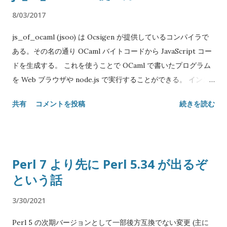
稿
8/03/2017
js_of_ocaml (jsoo) は Ocsigen が提供しているコンパイラで
ある。その名の通り OCaml バイトコードから JavaScript コー
ドを生成する。 これを使うことで OCaml で書いたプログラム
を Web ブラウザや node.js で実行することができる。 インス
トール 単に OPAM を使えば良い: $ opam install js_of_ocaml
共有
コメントを投稿
続きを読む
js_of_ocaml-ocamlbuild js_of_ocaml-ppx バージョン 3.0 か
ら OPAM パッケージが分割されたので、必要なライブラリやプ
リプロセッサは個別にインストールする必要がある。 とりあえ
ず使うだけなら js_of_ocaml と js_of_ocaml-ppx の二つで十
Perl 7 より先に Perl 5.34 が出るぞ
分。後述するように OCamlBuild でアプリケーションをビルド
という話
するなら js_of_ocaml-ocamlbuild も入れると良い。 これで
js_of_ocaml コマンドがインストールされ、OCamlFind に
3/30/2021
js_of_ocaml 及びサブパッケージが登録される。 コンパイルの
仕方 以下ソースファイル名は app.ml とし、ワーキングディレ
Perl 5 の次期バージョンとして一部後方互換でない変更 (主に