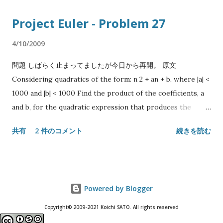
シェル内でディレクトリを移動しても Emacs バッファの PWD
Project Euler - Problem 27
がそのままでは追従しない点だ。 こういう追従を Emacs では
Directory Tracking (dirtrack) と呼んだりするが、 shell-
4/10/2009
mode や eshell ではデフォルトで提供しているのに term-
問題 しばらく止まってましたが今日から再開。 原文
mode だけそうではない。 要するにシェル内で cd してもバッ
Considering quadratics of the form: n 2 + an + b, where |a| <
ファの PWD は開いた時点のもの (基本的には直前にアクティヴ
1000 and |b| < 1000 Find the product of the coefficients, a
だったバッファの PWD を継承する) のままなので、移動した
and b, for the quadratic expression that produces the
つもりで C-x C-f などをするとパスが違ってアレっとなること
maximum number of primes for consecutive values of n,
になる。 実は term-mode にも dirtrack 機能自体は存在して
共有
2 件のコメント
続きを読む
starting with n = 0. 日本語訳 |a| < 1000, |b| < 1000 として以下
いるのだが、これは シェルがディレクトリ移動を伴うコマンド
の二次式を考える (ここで|a|は絶対値): n 2 + an + b n=0から始
を実行したときに特定のエスケープシーケンスを含んだ行を印
めて連続する整数で素数を生成したときに最長の長さとなる上
字することで Emacs 側に通知するという仕組み になってい
の二次式の, 係数a, bの積を答えよ. 解答 最大探索範囲は-999 <=
る。 Emacs と同じく GNU プロジェクトの成果物である bash
Powered by Blogger
a <= 999、-999 <= b <= 999なので、およそ4,000,000通りの係
は Emacs 内での動作を検出すると自動的にこのような挙動を取
数の組合せを試すことになります。組合せ毎に数列を生成し
るが、zsh は Emacs の事情なんか知ったことではないので手動
Copyright© 2009-2021 Koichi SATO. All rights reserved
て、それが素数か判定するわけですからたまりません。簡単な
で設定する必要がある。 まずもって「ディレクトリ移動のコマ