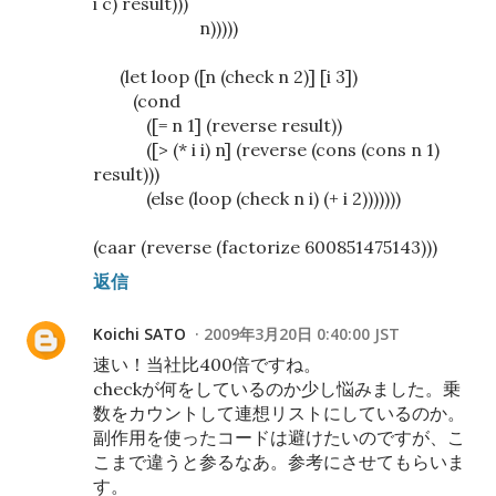
i c) result)))
n)))))
(let loop ([n (check n 2)] [i 3])
(cond
([= n 1] (reverse result))
([> (* i i) n] (reverse (cons (cons n 1)
result)))
(else (loop (check n i) (+ i 2)))))))
(caar (reverse (factorize 600851475143)))
返信
Koichi SATO
2009年3月20日 0:40:00 JST
速い！当社比400倍ですね。
checkが何をしているのか少し悩みました。乗
数をカウントして連想リストにしているのか。
副作用を使ったコードは避けたいのですが、こ
こまで違うと参るなあ。参考にさせてもらいま
す。