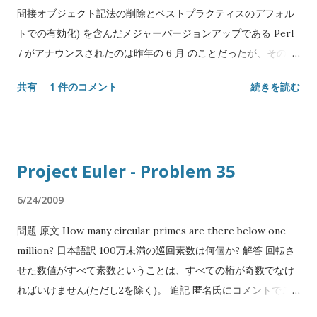
クトリにあるものとする。 手動でやる場合 一番安直な方法は、
間接オブジェクト記法の削除とベストプラクティスのデフォル
直接 js_of_ocaml コマンドを実行することである: $ # バイト
トでの有効化) を含んだメジャーバージョンアップである Perl
コードにコンパイルする。js_of_ocaml.ppx は JavaScript オ
7 がアナウンスされたのは昨年の 6 月 のことだったが、その前
ブジェクトの作成や操作の構文糖衣を使う場合に必要 $
に Perl 5 の次期周期リリースである Perl 5.34 が 5 月にリリー
共有
1 件のコメント
続きを読む
ocamlfind ocamlc -package js_of_ocaml,js_of_ocaml.ppx -
ス予定 である。 現在開発版は Perl 5.33.8 がリリースされてお
linkpkg -o app.byte app.ml $ # 得られたバイトコードを
りユーザから見える変更は凍結、4 月下旬の 5.33.9 で全コード
JavaScript にコンパイルする $ js_of_ocaml -o app.js
が凍結され 5 月下旬に 5.34.0 としてリリース予定とのこと。
app.byte OCamlBuild を使う場合 OCamlBuild を使う場合、.js
そういうわけで事前に新機能の予習をしておく。 8進数数値リ
Project Euler - Problem 35
用のビルドルールを定義したディスパッチャが付属しているの
テラルの新構文 見た瞬間「マジかよ」と口に出た。これまで
で myocamlbuild.ml でこれを使う: let () = Ocamlbuild_plugin .
Perl はプレフィクス 0 がついた数値リテラルを8進数と見做し
6/24/2009
dispatch Ocamlbuild_js_of_ocaml . dispatcher $ # app.ml
てきたが、プレフィクスに 0o (zero, small o) も使えるように
-...
問題 原文 How many circular primes are there below one
なる。 もちろんこれは2進数リテラルの 0b や 16進数リテラル
million? 日本語訳 100万未満の巡回素数は何個か? 解答 回転さ
の 0x との一貫性のためである。リテラルと同じ解釈で文字列
せた数値がすべて素数ということは、すべての桁が奇数でなけ
を数値に変換する組み込み関数 oct も` 新構文を解するように
ればいけません(ただし2を除く)。 追記 匿名氏にコメントでご
なる。 昨今無数の言語に取り入れられているリテラル記法では
指摘頂いたのでコードを一部修正しました。 いずれかの桁に5
あるが、この記法の問題は o (small o) と 0 (zero) の区別が難