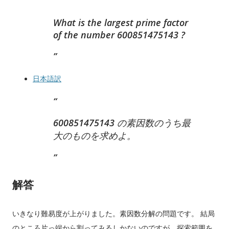
What is the largest prime factor
of the number 600851475143 ?
日本語訳
600851475143 の素因数のうち最
大のものを求めよ。
解答
いきなり難易度が上がりました。素因数分解の問題です。 結局
のところ片っ端から割ってみるしかないのですが、探索範囲を