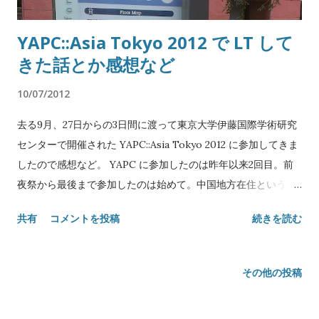
YAPC::Asia Tokyo 2012 で LT して
きた話とか感想など
10/07/2012
去る9月、27日からの3日間に渡って東京大学伊藤国際学術研究
センターで開催された YAPC::Asia Tokyo 2012 に参加してきま
したので感想など。 YAPC に参加したのは昨年以来2回目。前
夜祭から最後まで参加したのは始めて。中国地方在住というこ
ともあってこれまでコミュニティとは無縁で一人勝手にやって
共有
コメントを投稿
続きを読む
きたのだけれど、昨年はインターンシップで東京にいたので2日
目午後のみ当日券で参加しました。 その時は知り合いもいない
し、トークと LT を眺めて O’reilly 本を買ってそそくさと帰っ
その他の投稿
たのだけれど、過去最大の YAPC (当時) ということで一プログ
ラミング言語をテーマにした催事で東工大のホールが埋まる光