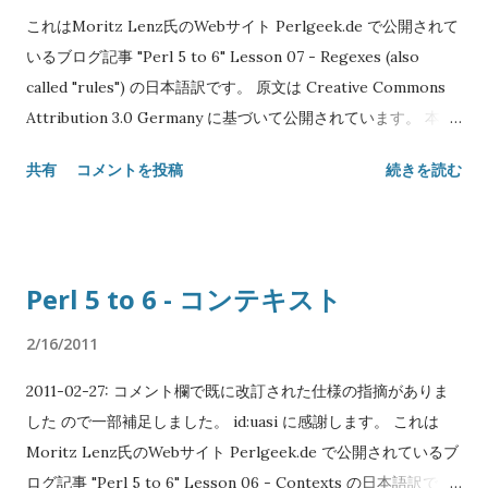
複数あるジャンクション型は真理値コンテキストで評価された
これはMoritz Lenz氏のWebサイト Perlgeek.de で公開されて
ときのみ違いが出ます。型には any 、 all 、 one 、 none があ
いるブログ記事 "Perl 5 to 6" Lesson 07 - Regexes (also
ります。 型 中置演算子 any | one ^ all & 1 | 2 | 3 は any(1..3) と
called "rules") の日本語訳です。 原文は Creative Commons
同じです。 my Junction $weekday = any <Monday Tuesday
Attribution 3.0 Germany に基づいて公開されています。 本エ
Wednesday Thursday Friday Saturday Sunday> if $day eq
ントリには Creative Commons Attribution 3.0 Unported を
共有
コメントを投稿
続きを読む
$weekday { say "See you on $day"; } この例では $day と
適用します。 Original text: Copyright© 2008-2010 Moritz
'Monday' 、 $day と 'Tu...
Lenz Japanese translation: Copyright© 2011 SATOH Koichi
NAME "Perl 5 to 6" Lesson 07 - 正規表現(またの名をルール)
SYNOPSIS grammar URL { token TOP { <schema> '://' [<ip>
Perl 5 to 6 - コンテキスト
| <hostname> ] [ ':' <port>]? '/' <path>? } token byte { (\d**
{1..3}) <?{ $0 < 256 }> } token ip { <byte> [\. <byte> ] ** 3 }
2/16/2011
token schema { \w+ } token hostname { (\w+) ( \. \w+ )* }
2011-02-27: コメント欄で既に改訂された仕様の指摘がありま
token port { \d+ } token path { <[ a..z A..Z 0..9 \-
した ので一部補足しました。 id:uasi に感謝します。 これは
_.!~*'():@&=+$,/ ]>+ } } my $match = URL.parse('http:/...
Moritz Lenz氏のWebサイト Perlgeek.de で公開されているブ
ログ記事 "Perl 5 to 6" Lesson 06 - Contexts の日本語訳で