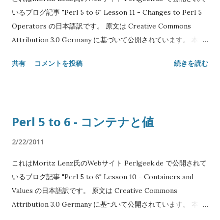
行されません。 @a の要素にアクセスしようとしたときだけ
いるブログ記事 "Perl 5 to 6" Lesson 11 - Changes to Perl 5
map は実際にブロックを実行し、必要とされる分だけ @a を埋
Operators の日本語訳です。 原文は Creative Commons
めます。 代入ではなくバインディングを使っていることに注意
Attribution 3.0 Germany に基づいて公開されています。 本エ
して下さい: 配列への代入は先行評価を強制することがあります
ントリには Creative Commons Attribution 3.0 Unported を
共有
コメントを投稿
続きを読む
(コンパイラがリストの無限性に気づかない限り; 無限リスト検
適用します。 Original text: Copyright© 2008-2010 Moritz
出の詳細はまだ固まっていません)。 バインディングはそのよ
Lenz Japanese translation: Copyright© 2011 SATOH Koichi
うなことがありません。 遅延性は無限リストの取り扱いを可能
NAME "Perl 5 to 6" Lesson 11 - Perl5の演算子に対する変更
にします: 引数すべてに操作を行うようなことさえしなければ、
SYNOPSIS # ビット演算子 5 +| 3; # 7 6 +^ 3 # 6 5 +& 3; # 1
Perl 5 to 6 - コンテナと値
評価された要素に必要なだけのメモリしか必要としません。 し
"b" ~| "d" # 'f' # 文字列連結 'a' ~ 'b' # 'ab' # ファイルテスト if
かし落とし穴があります: 長さの...
'/etc/passwd' ~~ :e { say "exists" } # 繰り返し 'a' x 3 # 'aaa'
2/22/2011
'a' xx 3 # 'a', 'a', 'a' # 3項演算子 $a == $b ?? 2 * $a !! $b - $a #
これはMoritz Lenz氏のWebサイト Perlgeek.de で公開されて
連結比較 if 0 <= $angle < 2 * pi { ... } DESCRIPTION 数値演算
いるブログ記事 "Perl 5 to 6" Lesson 10 - Containers and
子( + , - , / , * , ** , % )はすべて元のままです。 | 、 ^ 、 & は
Values の日本語訳です。 原文は Creative Commons
ジャンクションの生成に使われるので、ビット演算子は構文が
Attribution 3.0 Germany に基づいて公開されています。 本エ
変更されました。 それらはデータプレフィクスを伴い、例えば
ントリには Creative Commons Attribution 3.0 Unported を
...