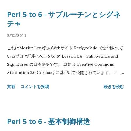
SYNOPSIS class Shape { method area { ... } # リテラル '...' has
変更されていません。 特別な構文でコンテキストを強制できま
Perl 5 to 6 - サブルーチンとシグネ
$.colour is rw; } class Rectangle is Shape { has $.width; has
す。 構文 コンテキスト ~stuff 文字列 ?stuff 真理値 +stuff ...
チャ
$.height; method area { $!width * $!height; } } my $x =
Rectangle.new( width => 30.0, height => 20.0, colour =>
2/15/2011
'black', ); say $x.area; # 600 say $x.colour; # black $x.colour
= 'blue'; DESCRIPTION Perl6にはPerl5よりずっと洗練された
これはMoritz Lenz氏のWebサイト Perlgeek.de で公開されて
オブジェクトモデルがあります。クラス、ロール、アトリビュ
いるブログ記事 "Perl 5 to 6" Lesson 04 - Subroutines and
ートやメソッドのためのキーワードがあり、カプセル化された
Signatures の日本語訳です。 原文は Creative Commons
プライベートなアトリビュートやメソッドがあります。 これは
Attribution 3.0 Germany に基づいて公開されています。 本エ
(Perl6のオブジェクトシステムに影響を受けた)Perl5の Moose
ントリには Creative Commons Attribution 3.0 Unported を
共有
コメントを投稿
続きを読む
モ...
適用します。 Original text: Copyright© 2008-2010 Moritz
Lenz Japanese translation: Copyright© 2011 SATOH Koichi
NAME "Perl 5 to 6" Lesson 04 - サブルーチンとシグネチャ
SYNOPSIS # シグネチャなしのサブルーチン——Perl5風 sub
Perl 5 to 6 - 基本制御構造
print_arguments { say "Arguments:"; for @_ { say "\t$_"; } }
# 固定引数の型指定付きシグネチャ sub distance(Int $x1, Int