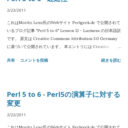
演算子は変わった名前を持ち、優先度とか結合性のような付加
インオプションはサブルーチン引数に以下のようにマップされ
2/23/2011
的な属性が少しだけ付いた関数です。 Perl6は通常 term infix
ます: -name :name -name=value :nam...
これはMoritz Lenz氏のWebサイト Perlgeek.de で公開されて
term というパターンに従います。 term は前置演算子が前に付
いるブログ記事 "Perl 5 to 6" Lesson 12 - Laziness の日本語訳
いていたり、後置演算子や後置接周(postcircumfix)演算子が後
です。 原文は Creative Commons Attribution 3.0 Germany
に付いたりしていても構いません。 1 + 1 中置 +1 前置 $x++ 後
に基づいて公開されています。 本エントリには Creative
置 <a b c> 接周 @a[1] 後置接周 演算子の名前は「特別な」文字
Commons Attribution 3.0 Unported を適用します。 Original
に限らず、空白以外なら何でも使えます。 演算子の長い名前は
共有
コメントを投稿
続きを読む
text: Copyright© 2008-2010 Moritz Lenz Japanese
そのタイプの後にコロンとリテラルあるいはシンボルのリスト
translation: Copyright© 2011 SATOH Koichi NAME "Perl 5
が付きます。 例えば infix:<+> は 1+2 で使われている演算子で
to 6" Lesson 12 - 遅延性 SYNOPSIS my @integers = 0..*; for
す。 もう一つの例は postcircumfix:<[ ]...
@integers -> $i { say $i; last if $i % 17 == 0; } my @even :=
Perl 5 to 6 - Perl5の演算子に対する
map { 2 * $_ }, 0..*; my @stuff := gather { for 0 .. Inf { take 2
変更
** $_; } } DESCRIPTION Perlプログラマは怠けがちです。彼
らが使うリストも。 ここで怠惰という言葉が意味するのは、評
2/22/2011
価が可能な限り遅延されるということです。 @a := map
BLOCK, @b のようなコードを書いたとき、ブロックは一切実
これはMoritz Lenz氏のWebサイト Perlgeek.de で公開されて