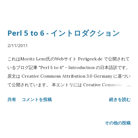
そうです)を継承します。 型名を変数宣言に加えることで、変
Lenz Japanese translation: Copyright© 2011 SATOH Koichi
数が保持できる値の型に制約をつけられます。 my Numeric $x
NAME "Perl 5 to 6" Lesson 01 - 文字列、配列、ハッシュ
= 3...
SYNOPSIS my $five = 5; print "an interpolating string, just
Perl 5 to 6 - イントロダクション
like in perl $five\n"; say 'say() adds a newline to the output,
just like in perl 5.10'; my @array = 1, 2, 3, 'foo'; my $sum =
2/11/2011
@array[0] + @array[1]; if $sum > @array[2] { say "not
これはMoritz Lenz氏のWebサイト Perlgeek.de で公開されて
executed"; } my $number_of_elems = @array.elems; # or
いるブログ記事 "Perl 5 to 6" - Introduction の日本語訳です。
+@array my $last_item = @array[*-1]; my %hash = foo => 1,
原文は Creative Commons Attribution 3.0 Germany に基づい
bar => 2, baz => 3; say %hash{'bar'}; # 2 say %hash<bar>; #
て公開されています。 本エントリには Creative Commons
自動クォートを使った例 # これはエラーになる: %hash{bar} #
Attribution 3.0 Unported を適用します。 Original text:
(宣言されていないサブルーチンbar()を呼び出そう...
共有
コメントを投稿
続きを読む
Copyright© 2008-2010 Moritz Lenz Japanese translation:
Copyright© 2011 SATOH Koichi NAME "Perl 5 to 6" - イン
トロダクション SYNOPSIS Perl6を学ぶ (もし既にPerl5を知っ
その他の投稿
ているなら) Perl6の愛で方を学ぶ 理由を知る DESCRIPTION
Perl6は十分にドキュメント化されていません。(仕様書を別に