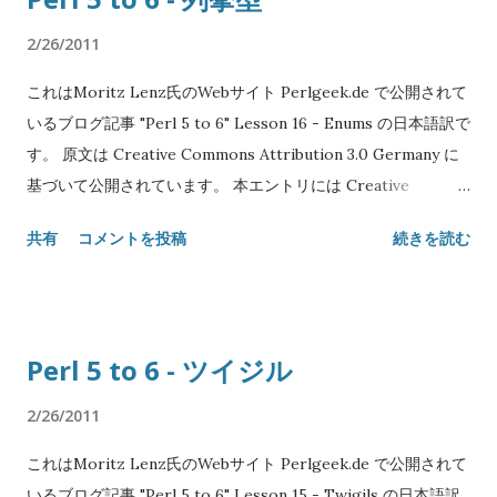
リとテキストデータに同じ型を使っていたのです。 プログラム
はブロック内に限定されません。 スコープを限定したいときは
がネットワークソケットから512バイト読み込んだとすると、そ
ブロックの形式的パラメータが使えます: if calc() -> $result {
2/26/2011
れは当然バイト列になります。しかしそれに対して(Perl5で) uc
# ここでは$...
これはMoritz Lenz氏のWebサイト Perlgeek.de で公開されて
を呼ぶとテキストとして扱われます。 推奨されている方法は最
いるブログ記事 "Perl 5 to 6" Lesson 16 - Enums の日本語訳で
初にバイト列をデコードすることですが、サブルーチンがそれ
す。 原文は Creative Commons Attribution 3.0 Germany に
を引数として受け取る段階では、それがエンコードされている
基づいて公開されています。 本エントリには Creative
のかどうか、つまりblobとして扱うべきかテキストとして扱う
Commons Attribution 3.0 Unported を適用します。 Original
べきか確実に判断することは不可能です。 一方、Perl6は単な
共有
コメントを投稿
続きを読む
text: Copyright© 2008-2010 Moritz Lenz Japanese
るバイトのコレクションである Buf 型を提供します。また Str
translation: Copyright© 2011 SATOH Koichi NAME "Perl 5
は論理的な文字のコレクションです。 論理的な文字という用語
to 6" Lesson 16 - 列挙型 SYNOPSIS enum bit Bool <False
にはいささか説明が必要です。正確に言うと、 Str は様々な水
True>; my $value = $arbitrary_value but True; if $value { say
準の見方ができるオブジェクトです: Byte 、 CodePoint
Perl 5 to 6 - ツイジル
"Yes, it's true"; # 表示される } enum Day ('Mon', 'Tue', 'Wed',
(Unicodeコンソーシアムが番号を割り当てたものすべて)、
'Thu', 'Fri', 'Sat', 'Sun'); if custom_get_date().Day == Day::Sat |
Grapheme (書記素; 文字として目に見えるもの)、 CharLingua
2/26/2011
Day::Sun { say "Weekend"; } DESCRIPTION 列挙型は用途の広
(言語定義文字)。 例えば16進数表記で 61 cc 80 は(当然)3バイト
これはMoritz Lenz氏のWebサイト Perlgeek.de で公開されて
い獣です。定数の列挙からなる低レベルのクラスであり、定数
のバイト列を構成します。しかしこれは2つのコードポイント
いるブログ記事 "Perl 5 to 6" Lesson 15 - Twigils の日本語訳
は典型的には整数や文字列です(が任意のものが使えます)。 こ