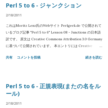
Perl 5 to 6 - ジャンクション
True 1 === 1 True [1, 2] === [1, 2] False $x = [1, 2]; $x === $x
ます。 2つの変数がバインディングされているか調べるに...
True $x eqv $x True [1, 2] eqv [1, 2] True 1.0 eqv 1 False 'abc'
2/18/2011
~~ m/a/ True 'abc' ~~ Str True 'abc' ~~ Int False Str ~~ Any
これはMoritz Lenz氏のWebサイト Perlgeek.de で公開されて
True Str ~~ Num False 1 ~~ 0..4 True -3 ~~ ...
いるブログ記事 "Perl 5 to 6" Lesson 08 - Junctions の日本語
訳です。 原文は Creative Commons Attribution 3.0 Germany
に基づいて公開されています。 本エントリには Creative
Commons Attribution 3.0 Unported を適用します。 Original
共有
コメントを投稿
続きを読む
text: Copyright© 2008-2010 Moritz Lenz Japanese
translation: Copyright© 2011 SATOH Koichi NAME "Perl 5
to 6" Lesson 08 - ジャンクション SYNOPSIS if $x eq 3|4 { say
'$x is either 3 or 4' } say ((2|3|4)+7).perl # (9|10|11)
Perl 5 to 6 - 正規表現(またの名をル
DESCRIPTION ジャンクションは順序づけられていない値の重
ール)
ね合わせです。ジャンクションに対する演算はジャンクション
の各要素に対して別々に実行(並列化されるかも知れません)さ
2/18/2011
れ、その結果は同じ型のジャンクションに組み立てられます。