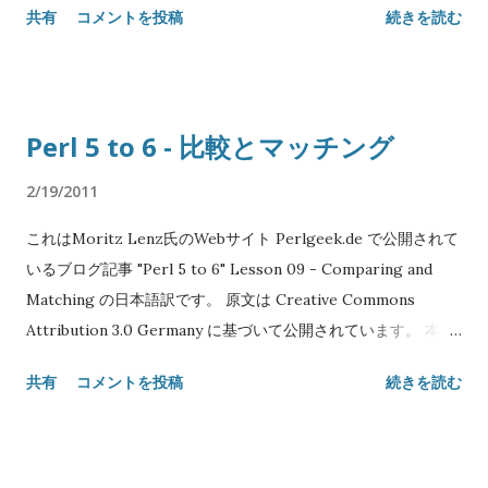
共有
コメントを投稿
続きを読む
適用します。 Original text: Copyright© 2008-2010 Moritz
Lenz Japanese translation: Copyright© 2011 SATOH Koichi
NAME "Perl 5 to 6" Lesson 10 - コンテナと値 SYNOPSIS my
($x, $y); $x := $y; $y = 4; say $x; # 4 if $x =:= $y { say '$x and $y
Perl 5 to 6 - 比較とマッチング
are different names for the same thing' } DESCRIPTION
Perl6はコンテナと、コンテナに格納できる値を区別して取り扱
2/19/2011
います。 通常のスカラ変数は一種のコンテナで、型制約やアク
これはMoritz Lenz氏のWebサイト Perlgeek.de で公開されて
セス制約(読み取り専用とか)などの属性を持ち、他のコンテナ
いるブログ記事 "Perl 5 to 6" Lesson 09 - Comparing and
の別名として使えます。 値をコンテナに格納することを代入と
Matching の日本語訳です。 原文は Creative Commons
呼び、コンテナに別名をつけることをバインディングと呼びま
Attribution 3.0 Germany に基づいて公開されています。 本エ
す。 my @a = 1, 2, 3; my Int $x = 4; @a[0] := $x; # @a[0]と$xは
ントリには Creative Commons Attribution 3.0 Unported を
同じ変数 @a[0] = 'Foo'; # エラー 「型チェック失敗」 Int や
共有
コメントを投稿
続きを読む
適用します。 Original text: Copyright© 2008-2010 Moritz
Str のような型は不変、つまりこれらの型のオブジェクトは変
Lenz Japanese translation: Copyright© 2011 SATOH Koichi
更できません。しかしこれらの値を保持する変数(コンテナ)は
NAME "Perl 5 to 6" Lesson 09 - 比較とマッチング SYNOPSIS
変更できます: my $a = 1; $a = 2; # 驚くにはあたりません バイ
"ab" eq "ab" True "1.0" eq "1" False "a" == "b" True "1" == 1.0
ンディングは ::= 演算子を使ってコンパイル時に行うこともでき