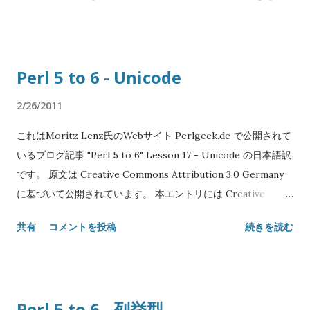
text: Copyright© 2008-2010 Moritz Lenz Japanese
translation: Copyright© 2011 SATOH Koichi NAME "Perl 5
to 6" Lesson 18 - Scoping SYNOPSIS for 1 .. 10 -> $a { # こ
こは$aが見える } # ここは$aが見えない while my $b =
Perl 5 to 6 - Unicode
get_stuff() { # ここは$bが見える } # ここでも$bが見える my
$c = 5; { my $c = $c; # ここで$cがundefになる } # ここでは$c
2/26/2011
は5 my $y; my $x = $y + 2 while $y = calc(); # まだ$xが見える
これはMoritz Lenz氏のWebサイト Perlgeek.de で公開されて
DESCRIPTION 字句的スコープ Perl6のスコープはPerl5に非
いるブログ記事 "Perl 5 to 6" Lesson 17 - Unicode の日本語訳
常によく似ています。ブロックは新しい字句的スコープを導入
です。 原文は Creative Commons Attribution 3.0 Germany
します。 変数名は最も内側の字句的スコープから探索され、も
に基づいて公開されています。 本エントリには Creative
し見つからなければ一つ外側のスコープを、といった手順で探
Commons Attribution 3.0 Unported を適用します。 Original
索されます。 Perl5と同様に my 変数は完全な字句的スコープ
共有
コメントを投稿
続きを読む
text: Copyright© 2008-2010 Moritz Lenz Japanese
変数であり、 our 宣言はパッケージ変数に字句的スコープを持
translation: Copyright© 2011 SATOH Koichi NAME "Perl 5
った別名を作ります。 ただしちょっとした違いがあります: 変
to 6" Lesson 17 - Unicode SYNOPSIS (なし) DESCRIPTION
数はブロックの宣言された位置より後で可視であり、ブロック
Perl5のUnicodeモデルは大きな弱点に悩んでいました: バイナ
のヘッダ(例えば while ループの条件節など)で宣言された変数
Perl 5 to 6 - 列挙型