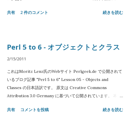
す。 原文は Creative Commons Attribution 3.0 Germany に
共有
2 件のコメント
続きを読む
基づいて公開されています。 本エントリには Creative
Commons Attribution 3.0 Unported を適用します。 Original
text: Copyright© 2008-2010 Moritz Lenz Japanese
translation: Copyright© 2011 SATOH Koichi NAME "Perl 5
Perl 5 to 6 - オブジェクトとクラス
to 6" Lesson 06 - コンテキスト SYNOPSIS my @a = <a b c>
my $x = @a; say $x[2]; # c say (~2).WHAT # Str() say +@a; #
2/15/2011
3 if @a < 10 { say "short array"; } DESCRIPTION 次のように
これはMoritz Lenz氏のWebサイト Perlgeek.de で公開されて
書いたとき、 $x = @a Perl5では $x は @a より少ない情報——
いるブログ記事 "Perl 5 to 6" Lesson 05 - Objects and
@a の要素数だけ——しか持ちません。 すべての情報を保存し
Classes の日本語訳です。 原文は Creative Commons
ておくためには明示的にリファレンスを取る必要があります: $x
Attribution 3.0 Germany に基づいて公開されています。 本エ
= \@a Perl6ではこれらは反対になります: デフォルトでは何も
ントリには Creative Commons Attribution 3.0 Unported を
失うことなく、スカラ変数は配列を単に格納します。 これは一
共有
コメントを投稿
続きを読む
適用します。 Original text: Copyright© 2008-2010 Moritz
般要素コンテキスト(Perl5で scalar と呼ばれていたもの)及びよ
Lenz Japanese translation: Copyright© 2011 SATOH Koichi
り特化された数値、整数、文字列コンテキストの導入によって
NAME "Perl 5 to 6" Lesson 05 - オブジェクトとクラス
可能となりました。無効コンテキストとリストコンテキストは