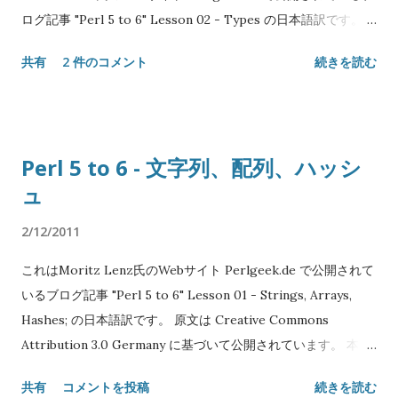
ログ記事 "Perl 5 to 6" Lesson 02 - Types の日本語訳です。
す。 正確には、条件をカッコで囲むのは非推奨です。 分岐 if
原文は Creative Commons Attribution 3.0 Germany に基づい
はほとんど変わっていません。相変わらず elsif や else の節を
共有
2 件のコメント
続きを読む
て公開されています。 本エントリには Creative Commons
付けることができます。 unless もありますが、 else 節を付け
Attribution 3.0 Unported を適用します。 Original text:
ることができなくなりました。 if $sheep == 0 { say "How
Copyright© 2008-2010 Moritz Lenz Japanese translation:
boring"; } elsif $sheep == ...
Copyright© 2011 SATOH Koichi NAME "Perl 5 to 6" Lesson
Perl 5 to 6 - 文字列、配列、ハッシ
02 - 型 SYNOPSIS my Int $x = 3; $x = "foo"; # エラー say
ュ
$x.WHAT; # 'Int()' # 型チェック: if $x ~~ Int { say '$x
contains an Int' } DESCRIPTION Perl6には型があります。す
2/12/2011
べてが何らかの形のオブジェクトであり、型を持ちます。変数
は型制約を持つことができますが、必須ではありません。 知っ
これはMoritz Lenz氏のWebサイト Perlgeek.de で公開されて
ておくべきいくつかの基本的な型があります: 'a string' # Str 2
いるブログ記事 "Perl 5 to 6" Lesson 01 - Strings, Arrays,
# Int 3.14 # Rat (有理数) (1, 2, 3) # Seq 「通常の」組み込み型
Hashes; の日本語訳です。 原文は Creative Commons
はすべて大文字で始まります。「通常の」型はすべて Any を継
Attribution 3.0 Germany に基づいて公開されています。 本エ
承し、他も含めたすべての型は Object Mu ( コメントで指摘が
ントリには Creative Commons Attribution 3.0 Unported を
共有
コメントを投稿
続きを読む
あった ので修正しました。多謝。ちなみに「無」から来ている
適用します。 Original text: Copyright© 2008-2010 Moritz