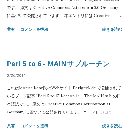
LATIN SMALL LETTER A (U+0041)と COMB...
です。 原文は Creative Commons Attribution 3.0 Germany
れらの定数は派生型やメソッド、あるいは通常の値のようにふ
に基づいて公開されています。 本エントリには Creative
るまいます。 but 演算子でオブジェクトに結びつけることがで
Commons Attribution 3.0 Unported を適用します。 Original
き、これによって列挙型を値に「ミックスイン」できます: my
共有
コメントを投稿
続きを読む
text: Copyright© 2008-2010 Moritz Lenz Japanese
$x = $today but Day::Tue; 列挙型の型名を関数のように使うこ
translation: Copyright© 2011 SATOH Koichi NAME "Perl 5
ともでき、引数として値を指定できます: $x = $today but
to 6" Lesson 15 - ツイジル SYNOPSIS class Foo { has $.bar;
Day($weekday); ...
has $!baz; } my @stuff = sort { $^b[1] <=> $^a[1]}, [1, 2], [0,
Perl 5 to 6 - MAINサブルーチン
3], [4, 8]; my $block = { say "This is the named 'foo'
parameter: $:foo" }; $block(:foo<bar>); say "This is file $?
2/26/2011
FILE on line $?LINE" say "A CGI script" if
これはMoritz Lenz氏のWebサイト Perlgeek.de で公開されて
%*ENV.exists('DOCUMENT_ROOT'); DESCRIPTION いくつ
いるブログ記事 "Perl 5 to 6" Lesson 14 - The MAIN sub の日
かの変数にはツイジルという第2のシジルがあります。これは基
本語訳です。 原文は Creative Commons Attribution 3.0
本的にはその変数が「普通」ではないということです。違いは
Germany に基づいて公開されています。 本エントリには
いくつかあり、例えばスコープの違いなどです。 オブジェクト
Creative Commons Attribution 3.0 Unported を適用しま
のパブリックな属性とプライベートな属性がそれぞれ . と ! とい
共有
コメントを投稿
続きを読む
す。 Original text: Copyright© 2008-2010 Moritz Lenz
うツイジルを持つことは既に紹介しました; それらは通常の変数