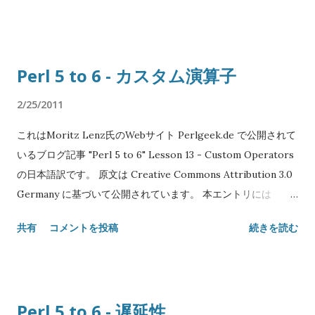
Japanese translation: Copyright© 2011 SATOH Koichi
ではなく self に結びつけられています。 ツイジル ^ はPerl5で
NAME "Perl 5 to 6" Lesson 14 - MAINサブルーチン
例外的に扱われていたケースを一般化します。次のように書け
SYNOPSIS # ファイル doit.pl #!/usr/bin/perl6 sub
ます # 注意: Perl5のコードです sort ...
Perl 5 to 6 - カスタム演算子
MAIN($path, :$force, :$recursive, :$home = '~/') { # do stuff
here } # コマンドライン $ ./doit.pl --force --
2/25/2011
home=/home/someoneelse file_to_process
これはMoritz Lenz氏のWebサイト Perlgeek.de で公開されて
DESCRIPTION サブルーチン呼び出しと典型的なUNIXプログ
いるブログ記事 "Perl 5 to 6" Lesson 13 - Custom Operators
ラムのコマンドラインからの起動は、見た目にはとてもよく似
の日本語訳です。 原文は Creative Commons Attribution 3.0
ています: 位置的な引数やオプション、名前付き引数を与えられ
Germany に基づいて公開されています。 本エントリには
ます。 この類似点のおかげで、Perl6はコマンドラインを処理
Creative Commons Attribution 3.0 Unported を適用しま
してサブルーチン呼び出しに変換してくれます。 スクリプトは
共有
コメントを投稿
続きを読む
す。 Original text: Copyright© 2008-2010 Moritz Lenz
通常通り実行され(この時点で @*ARGS に格納されているコマ
Japanese translation: Copyright© 2011 SATOH Koichi
ンドライン引数を書き換えることもできます)、その後もし存在
NAME "Perl 5 to 6" Lesson 13 - カスタム演算子 SYNOPSIS
すれば MAIN サブルーチンが呼び出されます。 コマンドライン
multi sub postfix:<!>(Int $x) { my $factorial = 1; $factorial *=
引数が MAIN サブルーチンの形式的パラメータにマッチしない
Perl 5 to 6 - 遅延性
$_ for 2..$x; return $factorial; } say 5!; # 120 DESCRIPTION
場合、自動的に生成されたUsageが表示されます。 コマンドラ