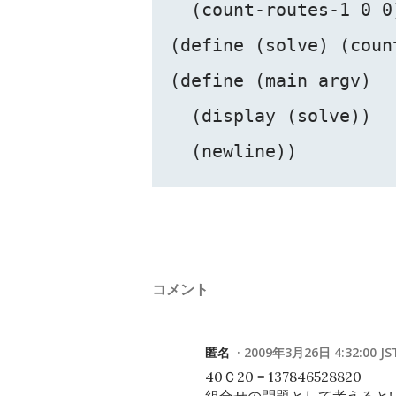
  (count-routes-1 0 0)
(define (solve) (coun
(define (main argv)

  (display (solve))

コメント
匿名
2009年3月26日 4:32:00 JS
40Ｃ20 = 137846528820