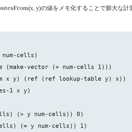
tesFrom(x, y)の値をメモ化することで膨大な計
num-cells)

e (make-vector (+ num-cells 1)))

m x y) (ref (ref lookup-table y) x))

s-1 x y)

lls) (> y num-cells)) 0)

ells) (= y num-cells)) 1)
