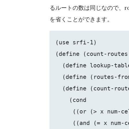
るルートの数は同じなので、rou
を省くことができます。
(use srfi-1)

(define (count-routes 
  (define lookup-tabl
  (define (routes-fro
  (define (count-route
    (cond

     ((or (> x num-ce
     ((and (= x num-c