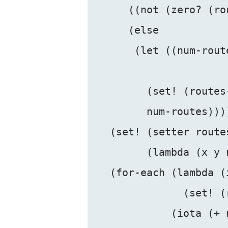
     ((not (zero? (ro
     (else

      (let ((num-rout
                     
        (set! (routes
        num-routes))))
  (set! (setter routes
        (lambda (x y 
  (for-each (lambda (i
              (set! (
            (iota (+ 