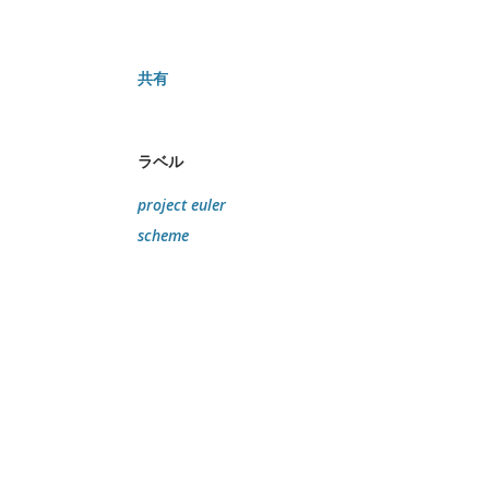
共有
ラベル
project euler
scheme