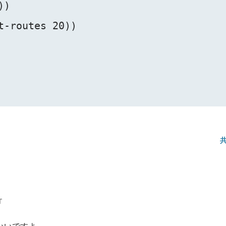
)

t-routes 20))

T