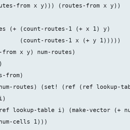
utes-from x y))) (routes-from x y))

es (+ (count-routes-1 (+ x 1) y)

      (count-routes-1 x (+ y 1)))))

-from x y) num-routes)



-from)

num-routes) (set! (ref (ref lookup-tab
)

ref lookup-table i) (make-vector (+ nu
num-cells 1)))
