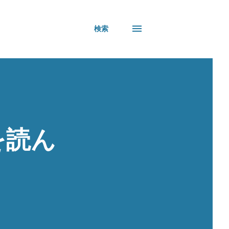
検索
 を読ん