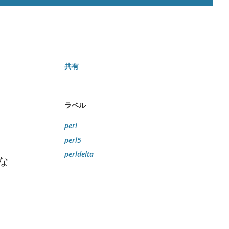
共有
ラベル
に
perl
perl5
perldelta
な