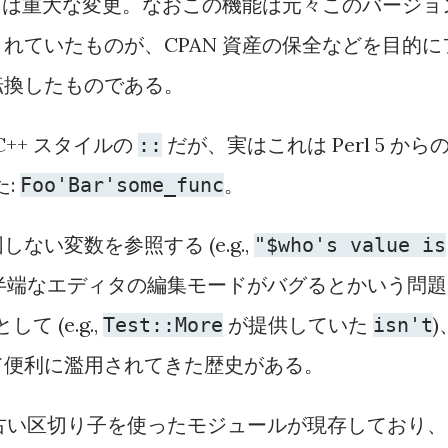
っては重大な変更。なおこの機能は元々このバージョ
れていたものが、CPAN 資産の保全などを目的に
転換したものである。
C++ スタイルの
だが、実はこれは Perl 5 から
::
た:
。
Foo'Bar'some_func
い変数を参照する (e.g.,
"$who's value is
、半端なエディタの編集モードがバグるとかいう問題
て (e.g.,
が提供していた
)
Test::More
isn't
て便利に濫用されてきた歴史がある。
この古い区切り子を使ったモジュールが現存しており、