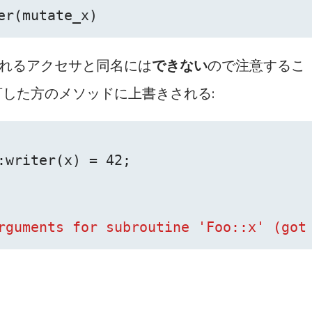
er(mutate_x)
れるアクセサと同名には
できない
ので注意するこ
した方のメソッドに上書きされる:
:writer(x) = 
42
;
rguments for subroutine 'Foo::x' (got