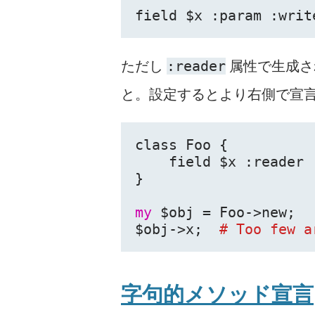
field 
$x
 :param :writ
ただし
属性で生成さ
:reader
と。設定するとより右側で宣言
class Foo {
    field 
$x
 :reader 
}
my
$obj
 = Foo->new;
$obj
->
x
;  
# Too few a
字句的メソッド宣言