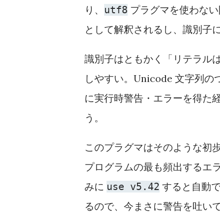
り、
プラグマを使わない限
utf8
として解釈されるし、識別子
識別子はともかく「リテラル
しやすい。Unicode 文字
に実行時警告・エラーを得た
う。
このプラグマはそのような初歩
プログラムの最も頻出するエラ
みに
すると自動
use v5.42
るので、今まさに警告を吐い