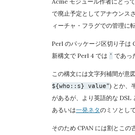
Acme モジュール作者にと
で廃止予定としてアナウンスさ
ィーチャ・フラグでの管理に
Perl のパッケージ区切り子は 
新構文で Perl 4 では
であっ
'
この構文には文字列補間が意図しな
) とか
${who::s} value"
があるが、より英語的な DSL とし
あるいは
一発ネタ
のミソとし
そのため CPAN には割と