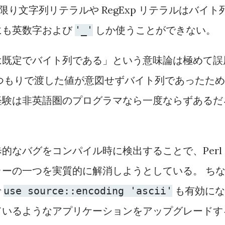
り文字列リテラルや RegExp リテラルはバイト
にも英数字および
しか使うことができない。
'_'
は既定でバイト列である」という意味論は極めて誤
列のつもりで渡した値が意図せずバイト列であったため
経験は非英語圏のプログラマなら一度ならずあるだ
的なバグをコンパイル時に検出することで、Perl
ーの一つを実質的に解消しようとしている。 ち
で
も有効にな
use source::encoding 'ascii'
ているようなアプリケーションをアップグレードす