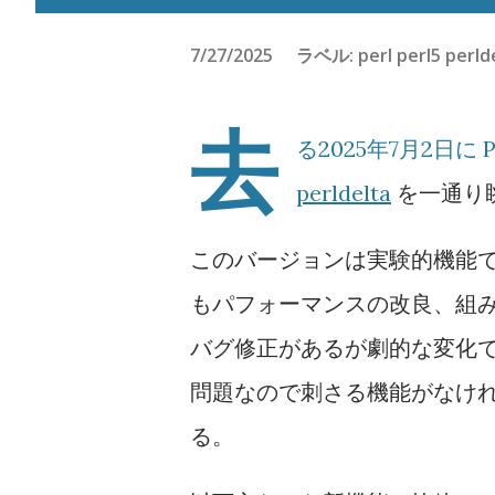
7/27/2025
ラベル:
perl
perl5
perld
去
る2025年7月2日に
perldelta
を一通り
このバージョンは実験的機能で
もパフォーマンスの改良、組み込
バグ修正があるが劇的な変化
問題なので刺さる機能がなけ
る。