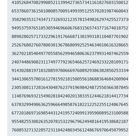
41052684708299085211399427365734116182760315001271

65378607361501080857009149939512557028198746004375

35829035317434717326932123578154982629742552737307

94953759765105305946966067683156574377167401875275

88902802571733229619176668713819931811048770190271

25267680276078003013678680992525463401061632866526

36270218540497705585629946580636237993140746255962

24074486908231174977792365466257246923322810917141

91430288197103288597806669760892938638285025333403

34413065578016127815921815005561868836468420090470

23053081172816430487623791969842487255036638784583

11487696932154902810424020138335124462181441773470

63783299490636259666498587618221225225512486764533

67720186971698544312419572409913959008952310058822

95548255300263520781532296796249481641953868218774

76085327132285723110424803456124867697064507995236
