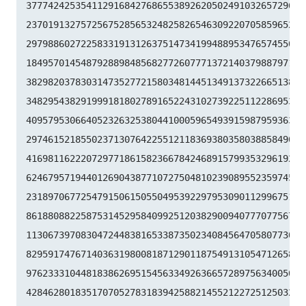
37774242535411291684276865538926205024910326572967

23701913275725675285653248258265463092207058596522

29798860272258331913126375147341994889534765745501

18495701454879288984856827726077713721403798879715

38298203783031473527721580348144513491373226651381

34829543829199918180278916522431027392251122869539

40957953066405232632538044100059654939159879593635

29746152185502371307642255121183693803580388584903

41698116222072977186158236678424689157993532961922

62467957194401269043877107275048102390895523597457

23189706772547915061505504953922979530901129967519

86188088225875314529584099251203829009407770775672

11306739708304724483816533873502340845647058077308

82959174767140363198008187129011875491310547126581

97623331044818386269515456334926366572897563400500

42846280183517070527831839425882145521227251250327
