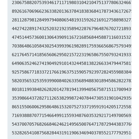
23067588207539346171171980310421047513778063246676

89261670696623633820136378418383684178734361726757

28112879812849979408065481931592621691275889832738

44274228917432520321923589422876796487670272189318

47451445736001306439091167216856844588711603153276

70386486105843025439939619828917593665686757934951

62176457141856560629502157223196586755079324193331

64906352462741904929101432445813822663347944758178

92575867718337217661963751590579239728245598838407

58203565325359399008402633568948830189458628227828

80181199384826282014278194139940567587151170094390

35398664372827112653829987240784473053190104293586

86515506006295864861532075273371959191420517255829

71693888707715466499115593487603532921714970056938

54370070576826684624621495650076471787294438377604

53282654108756828443191190634694037855217779295145
