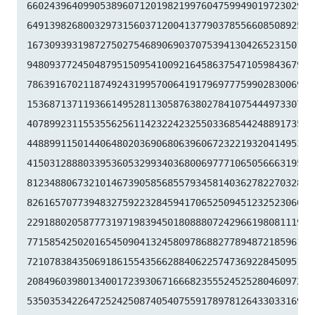
66024396409905389607120198219976047599490197230297

64913982680032973156037120041377903785566085089252

16730939319872750275468906903707539413042652315011

94809377245048795150954100921645863754710598436791

78639167021187492431995700641917969777599028300699

15368713711936614952811305876380278410754449733078

40789923115535562561142322423255033685442488917353

44889911501440648020369068063960672322193204149535

41503128880339536053299340368006977710650566631954

81234880673210146739058568557934581403627822703280

82616570773948327592232845941706525094512325230608

22918802058777319719839450180888072429661980811197

77158542502016545090413245809786882778948721859617

72107838435069186155435662884062257473692284509516

20849603980134001723930671666823555245252804609722
