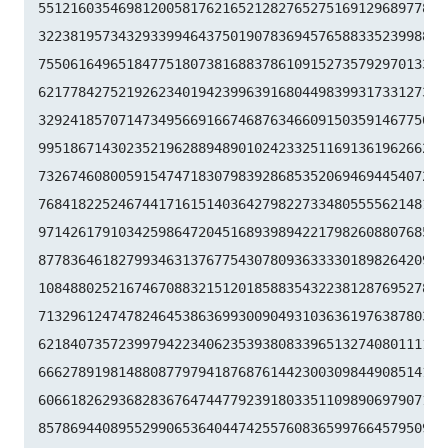
55121603546981200581762165212827652751691296897789

32238195734329339946437501907836945765883352399886

75506164965184775180738168837861091527357929701337

62177842752192623401942399639168044983993173312731

32924185707147349566916674687634660915035914677504

99518671430235219628894890102423325116913619626622

73267460800591547471830798392868535206946944540724

76841822524674417161514036427982273348055556214818

97142617910342598647204516893989422179826088076852

87783646182799346313767754307809363333018982642090

10848802521674670883215120185883543223812876952786

71329612474782464538636993009049310363619763878039

62184073572399794223406235393808339651327408011116

66627891981488087797941876876144230030984490851411

60661826293682836764744779239180335110989069790714

85786944089552990653640447425576083659976645795096
