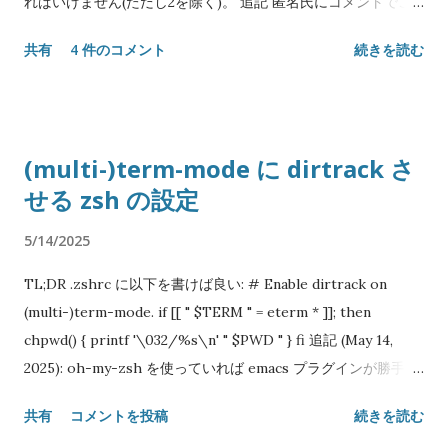
ればいけません(ただし2を除く)。 追記 匿名氏にコメントでご
なる。 昨今無数の言語に取り入れられているリテラル記法では
指摘頂いたのでコードを一部修正しました。 いずれかの桁に5
あるが、この記法の問題は o (small o) と 0 (zero) の区別が難
共有
4 件のコメント
続きを読む
がある場合も、回転させると必ず5の倍数が現れるので除外でき
しいことで、より悪いことに大文字も合法である： 0O755 Try
ます。 もっと追記 前の修正に間違いが入っているのをご指摘頂
/ Catch 構文 Perl 5 のリリース以来 30 年ほど待たれた実験的
いたので修正しました。 5自体は素数なので、巻き添えで除外
「新機能」である。 Perl 5 における例外処理が特別な構文でな
してはいけません。 #!/usr/bin/env perl use strict; use
かったのは予約語を増やさない配慮だったはずだが、TryCatch
(multi-)term-mode に dirtrack さ
warnings; use feature qw/say state/; use List::MoreUtils
とか Try::Tiny のようなモジュールが氾濫して当初の意図が無
せる zsh の設定
qw/all none/; sub is_prime($) { state %memos; my $n =
意味になったというのもあるかも知れない。 use feature qw/
shift; return 0 if $n < 2; return 1 if $n == 2; return 1 if $n == 3;
try / ; no warnings qw/ experimental::try / ; try {
5/14/2025
return $memos{$n} if exists $memos{$n}; $memos{$n} =
failable_operation(); } catch ( $e ) { recover_from_error(
none { $n % $_ == 0 } 2 .. sqrt $n; } sub rotate($) { my $n =
$e ); } Raku (former Perl 6) だと CATCH (大文字なことに注
TL;DR .zshrc に以下を書けば良い: # Enable dirtrack on
shift; substr($n, 1) . substr($n, 0, 1); } sub rotations($) { my
意) ブロックが自分の宣言されたスコープ内で投げられた例外
(multi-)term-mode. if [[ " $TERM " = eterm * ]]; then
$n = shift; my %seen = ($n => 1); $seen{$n} = 1 until exists
を捕らえる...
chpwd() { printf '\032/%s\n' " $PWD " } fi 追記 (May 14,
$seen{$n = rotate $n}; keys %seen; } sub
2025): oh-my-zsh を使っていれば emacs プラグインが勝手に
is_circular_prime($) { state %memos; my $n = shift; return
やってくれる: plugins = ( emacs ) 仔細 term-mode は Emacs
共有
コメントを投稿
続きを読む
0 if $n =~ /[024568]/ and $n != 2 and $n != 5; return
本体に付属する端末エミュレータである。基本的には Emacs 内