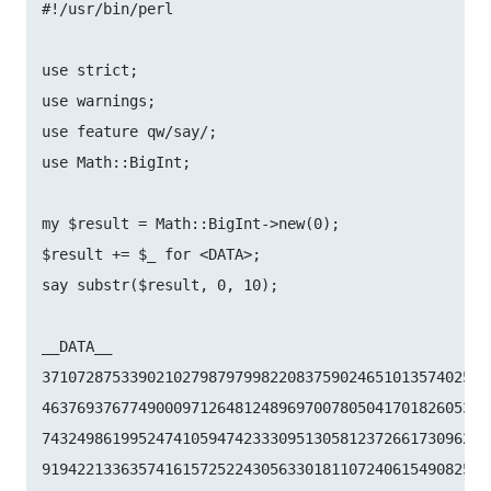
#!/usr/bin/perl

use strict;

use warnings;

use feature qw/say/;

use Math::BigInt;

my $result = Math::BigInt->new(0);

$result += $_ for <DATA>;

say substr($result, 0, 10);

__DATA__

37107287533902102798797998220837590246510135740250

46376937677490009712648124896970078050417018260538

74324986199524741059474233309513058123726617309629

91942213363574161572522430563301811072406154908250
