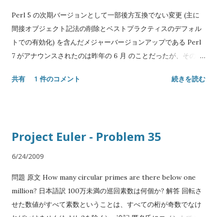
js_of_ocaml 及びサブパッケージが登録される。 コンパイルの
仕方 以下ソースファイル名は app.ml とし、ワーキングディレ
Perl 5 の次期バージョンとして一部後方互換でない変更 (主に
クトリにあるものとする。 手動でやる場合 一番安直な方法は、
間接オブジェクト記法の削除とベストプラクティスのデフォル
直接 js_of_ocaml コマンドを実行することである: $ # バイト
トでの有効化) を含んだメジャーバージョンアップである Perl
コードにコンパイルする。js_of_ocaml.ppx は JavaScript オ
7 がアナウンスされたのは昨年の 6 月 のことだったが、その前
ブジェクトの作成や操作の構文糖衣を使う場合に必要 $
に Perl 5 の次期周期リリースである Perl 5.34 が 5 月にリリー
共有
1 件のコメント
続きを読む
ocamlfind ocamlc -package js_of_ocaml,js_of_ocaml.ppx -
ス予定 である。 現在開発版は Perl 5.33.8 がリリースされてお
linkpkg -o app.byte app.ml $ # 得られたバイトコードを
りユーザから見える変更は凍結、4 月下旬の 5.33.9 で全コード
JavaScript にコンパイルする $ js_of_ocaml -o app.js
が凍結され 5 月下旬に 5.34.0 としてリリース予定とのこと。
app.byte OCamlBuild を使う場合 OCamlBuild を使う場合、.js
そういうわけで事前に新機能の予習をしておく。 8進数数値リ
Project Euler - Problem 35
用のビルドルールを定義したディスパッチャが付属しているの
テラルの新構文 見た瞬間「マジかよ」と口に出た。これまで
で myocamlbuild.ml でこれを使う: let () = Ocamlbuild_plugin .
Perl はプレフィクス 0 がついた数値リテラルを8進数と見做し
6/24/2009
dispatch Ocamlbuild_js_of_ocaml . dispatcher $ # app.ml
てきたが、プレフィクスに 0o (zero, small o) も使えるように
-...
問題 原文 How many circular primes are there below one
なる。 もちろんこれは2進数リテラルの 0b や 16進数リテラル
million? 日本語訳 100万未満の巡回素数は何個か? 解答 回転さ
の 0x との一貫性のためである。リテラルと同じ解釈で文字列
せた数値がすべて素数ということは、すべての桁が奇数でなけ
を数値に変換する組み込み関数 oct も` 新構文を解するように