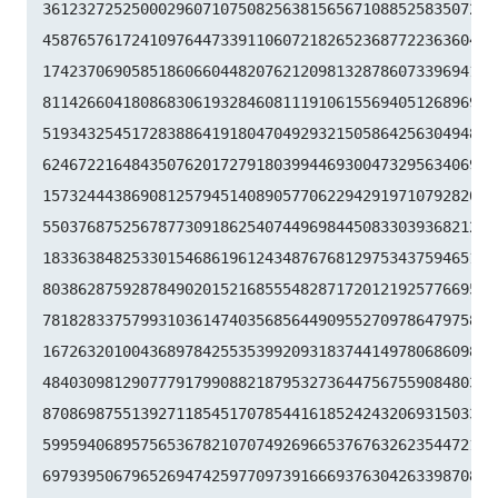
36123272525000296071075082563815656710885258350721

45876576172410976447339110607218265236877223636045

17423706905851860660448207621209813287860733969412

81142660418086830619328460811191061556940512689692

51934325451728388641918047049293215058642563049483

62467221648435076201727918039944693004732956340691

15732444386908125794514089057706229429197107928209

55037687525678773091862540744969844508330393682126

18336384825330154686196124348767681297534375946515

80386287592878490201521685554828717201219257766954

78182833757993103614740356856449095527097864797581

16726320100436897842553539920931837441497806860984

48403098129077791799088218795327364475675590848030

87086987551392711854517078544161852424320693150332

59959406895756536782107074926966537676326235447210

69793950679652694742597709739166693763042633987085
