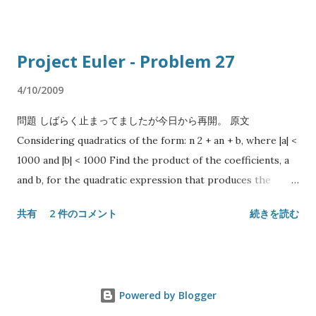
$memos{$n} if exists $memos{$n}; my ...
でシェルを起動するために使うもので、古い shell-mode より
も端末に近い動きをするので便利なのだが、一つ問題がある。
シェル内でディレクトリを移動しても Emacs バッファの PWD
Project Euler - Problem 27
がそのままでは追従しない点だ。 こういう追従を Emacs では
Directory Tracking (dirtrack) と呼んだりするが、 shell-
4/10/2009
mode や eshell ではデフォルトで提供しているのに term-
問題 しばらく止まってましたが今日から再開。 原文
mode だけそうではない。 要するにシェル内で cd してもバッ
Considering quadratics of the form: n 2 + an + b, where |a| <
ファの PWD は開いた時点のもの (基本的には直前にアクティヴ
1000 and |b| < 1000 Find the product of the coefficients, a
だったバッファの PWD を継承する) のままなので、移動した
and b, for the quadratic expression that produces the
つもりで C-x C-f などをするとパスが違ってアレっとなること
maximum number of primes for consecutive values of n,
になる。 実は term-mode にも dirtrack 機能自体は存在して
共有
2 件のコメント
続きを読む
starting with n = 0. 日本語訳 |a| < 1000, |b| < 1000 として以下
いるのだが、これは シェルがディレクトリ移動を伴うコマンド
の二次式を考える (ここで|a|は絶対値): n 2 + an + b n=0から始
を実行したときに特定のエスケープシーケンスを含んだ行を印
めて連続する整数で素数を生成したときに最長の長さとなる上
字することで Emacs 側に通知するという仕組み になってい
の二次式の, 係数a, bの積を答えよ. 解答 最大探索範囲は-999 <=
る。 Emacs と同じく GNU プロジェクトの成果物である bash
Powered by Blogger
a <= 999、-999 <= b <= 999なので、およそ4,000,000通りの係
は Emacs 内での動作を検出すると自動的にこのような挙動を取