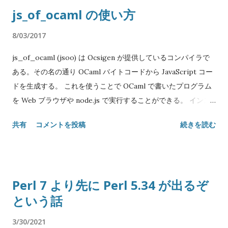
js_of_ocaml の使い方
8/03/2017
js_of_ocaml (jsoo) は Ocsigen が提供しているコンパイラで
ある。その名の通り OCaml バイトコードから JavaScript コー
ドを生成する。 これを使うことで OCaml で書いたプログラム
を Web ブラウザや node.js で実行することができる。 インス
トール 単に OPAM を使えば良い: $ opam install js_of_ocaml
共有
コメントを投稿
続きを読む
js_of_ocaml-ocamlbuild js_of_ocaml-ppx バージョン 3.0 か
ら OPAM パッケージが分割されたので、必要なライブラリやプ
リプロセッサは個別にインストールする必要がある。 とりあえ
ず使うだけなら js_of_ocaml と js_of_ocaml-ppx の二つで十
Perl 7 より先に Perl 5.34 が出るぞ
分。後述するように OCamlBuild でアプリケーションをビルド
という話
するなら js_of_ocaml-ocamlbuild も入れると良い。 これで
js_of_ocaml コマンドがインストールされ、OCamlFind に
3/30/2021