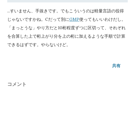
...すいません、手抜きです。でもこういうのは軽量言語の役得
じゃないですかね。Cだって別に
GMP
使ってもいいわけだし。
「まっとうな」やり方だと10桁程度ずつに区切って、それぞれ
を合算した上で桁上がり分を上の桁に加えるような手順で計算
できるはずです。やらないけど。
共有
コメント