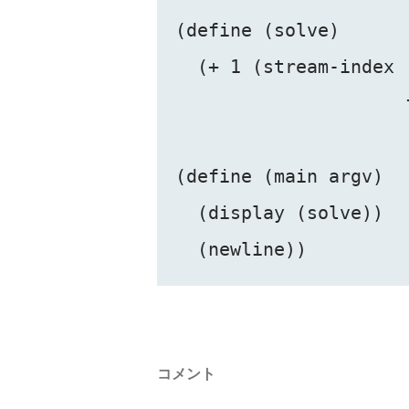
(define (solve)

  (+ 1 (stream-index 
                     
(define (main argv)

  (display (solve))

コメント