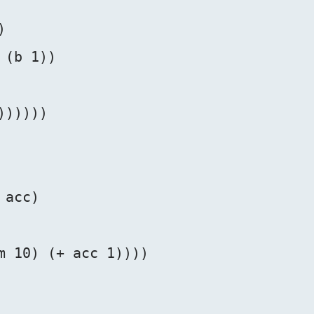


(b 1))

)))))

acc)

m 10) (+ acc 1))))
