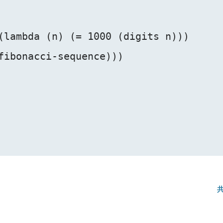
(lambda (n) (= 1000 (digits n)))

fibonacci-sequence)))
