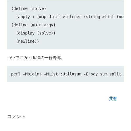
(define (solve)

  (apply + (map digit->integer (string->list (numbe
(define (main argv)

  (display (solve))

ついでにPerl 5.10の一行野郎。
共有
コメント