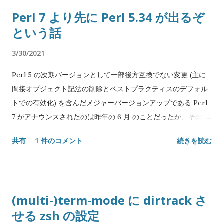
ず使うだけなら js_of_ocaml と js_of_ocaml-ppx の二つで十
Perl 7 より先に Perl 5.34 が出るぞ
分。後述するように OCamlBuild でアプリケーションをビルド
という話
するなら js_of_ocaml-ocamlbuild も入れると良い。 これで
js_of_ocaml コマンドがインストールされ、OCamlFind に
3/30/2021
js_of_ocaml 及びサブパッケージが登録される。 コンパイルの
仕方 以下ソースファイル名は app.ml とし、ワーキングディレ
Perl 5 の次期バージョンとして一部後方互換でない変更 (主に
クトリにあるものとする。 手動でやる場合 一番安直な方法は、
間接オブジェクト記法の削除とベストプラクティスのデフォル
直接 js_of_ocaml コマンドを実行することである: $ # バイト
トでの有効化) を含んだメジャーバージョンアップである Perl
コードにコンパイルする。js_of_ocaml.ppx は JavaScript オ
7 がアナウンスされたのは昨年の 6 月 のことだったが、その前
ブジェクトの作成や操作の構文糖衣を使う場合に必要 $
に Perl 5 の次期周期リリースである Perl 5.34 が 5 月にリリー
共有
1 件のコメント
続きを読む
ocamlfind ocamlc -package js_of_ocaml,js_of_ocaml.ppx -
ス予定 である。 現在開発版は Perl 5.33.8 がリリースされてお
linkpkg -o app.byte app.ml $ # 得られたバイトコードを
りユーザから見える変更は凍結、4 月下旬の 5.33.9 で全コード
JavaScript にコンパイルする $ js_of_ocaml -o app.js
が凍結され 5 月下旬に 5.34.0 としてリリース予定とのこと。
app.byte OCamlBuild を使う場合 OCamlBuild を使う場合、.js
そういうわけで事前に新機能の予習をしておく。 8進数数値リ
(multi-)term-mode に dirtrack さ
用のビルドルールを定義したディスパッチャが付属しているの
テラルの新構文 見た瞬間「マジかよ」と口に出た。これまで
せる zsh の設定
で myocamlbuild.ml でこれを使う: let () = Ocamlbuild_plugin .
Perl はプレフィクス 0 がついた数値リテラルを8進数と見做し