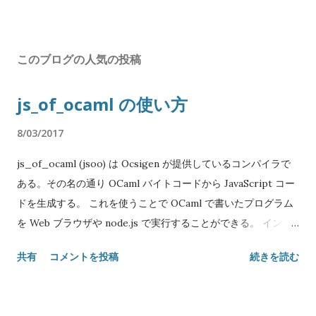
このブログの人気の投稿
js_of_ocaml の使い方
8/03/2017
js_of_ocaml (jsoo) は Ocsigen が提供しているコンパイラで
ある。その名の通り OCaml バイトコードから JavaScript コー
ドを生成する。 これを使うことで OCaml で書いたプログラム
を Web ブラウザや node.js で実行することができる。 インス
トール 単に OPAM を使えば良い: $ opam install js_of_ocaml
共有
コメントを投稿
続きを読む
js_of_ocaml-ocamlbuild js_of_ocaml-ppx バージョン 3.0 か
ら OPAM パッケージが分割されたので、必要なライブラリやプ
リプロセッサは個別にインストールする必要がある。 とりあえ