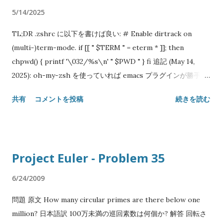
dispatch Ocamlbuild_js_of_ocaml . dispatcher $ # app.ml
てきたが、プレフィクスに 0o (zero, small o) も使えるように
5/14/2025
-...
なる。 もちろんこれは2進数リテラルの 0b や 16進数リテラル
の 0x との一貫性のためである。リテラルと同じ解釈で文字列
TL;DR .zshrc に以下を書けば良い: # Enable dirtrack on
を数値に変換する組み込み関数 oct も` 新構文を解するように
(multi-)term-mode. if [[ " $TERM " = eterm * ]]; then
なる。 昨今無数の言語に取り入れられているリテラル記法では
chpwd() { printf '\032/%s\n' " $PWD " } fi 追記 (May 14,
あるが、この記法の問題は o (small o) と 0 (zero) の区別が難
2025): oh-my-zsh を使っていれば emacs プラグインが勝手に
しいことで、より悪いことに大文字も合法である： 0O755 Try
やってくれる: plugins = ( emacs ) 仔細 term-mode は Emacs
共有
コメントを投稿
続きを読む
/ Catch 構文 Perl 5 のリリース以来 30 年ほど待たれた実験的
本体に付属する端末エミュレータである。基本的には Emacs 内
「新機能」である。 Perl 5 における例外処理が特別な構文でな
でシェルを起動するために使うもので、古い shell-mode より
かったのは予約語を増やさない配慮だったはずだが、TryCatch
も端末に近い動きをするので便利なのだが、一つ問題がある。
とか Try::Tiny のようなモジュールが氾濫して当初の意図が無
シェル内でディレクトリを移動しても Emacs バッファの PWD
Project Euler - Problem 35
意味になったというのもあるかも知れない。 use feature qw/
がそのままでは追従しない点だ。 こういう追従を Emacs では
try / ; no warnings qw/ experimental::try / ; try {
Directory Tracking (dirtrack) と呼んだりするが、 shell-
6/24/2009
failable_operation(); } catch ( $e ) { recover_from_error(
mode や eshell ではデフォルトで提供しているのに term-
$e ); } Raku (former Perl 6) だと CATCH (大文字なことに注
問題 原文 How many circular primes are there below one
mode だけそうではない。 要するにシェル内で cd してもバッ
意) ブロックが自分の宣言されたスコープ内で投げられた例外
million? 日本語訳 100万未満の巡回素数は何個か? 解答 回転さ
ファの PWD は開いた時点のもの (基本的には直前にアクティヴ