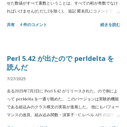
を捕らえる...
せた数値がすべて素数ということは、すべての桁が奇数でなけ
だったバッファの PWD を継承する) のままなので、移動した
ればいけません(ただし2を除く)。 追記 匿名氏にコメントでご
つもりで C-x C-f などをするとパスが違ってアレっとなること
指摘頂いたのでコードを一部修正しました。 いずれかの桁に5
になる。 実は term-mode にも dirtrack 機能自体は存在して
共有
4 件のコメント
続きを読む
がある場合も、回転させると必ず5の倍数が現れるので除外でき
いるのだが、これは シェルがディレクトリ移動を伴うコマンド
ます。 もっと追記 前の修正に間違いが入っているのをご指摘頂
を実行したときに特定のエスケープシーケンスを含んだ行を印
いたので修正しました。 5自体は素数なので、巻き添えで除外
字することで Emacs 側に通知するという仕組み になってい
してはいけません。 #!/usr/bin/env perl use strict; use
る。 Emacs と同じく GNU プロジェクトの成果物である bash
Perl 5.42 が出たので perldelta を
warnings; use feature qw/say state/; use List::MoreUtils
は Emacs 内での動作を検出すると自動的にこのような挙動を取
読んだ
qw/all none/; sub is_prime($) { state %memos; my $n =
るが、zsh は Emacs の事情なんか知ったことではないので手動
shift; return 0 if $n < 2; return 1 if $n == 2; return 1 if $n == 3;
で設定する必要がある。 まずもって「ディレクトリ移動のコマ
7/27/2025
return $memos{$n} if exists $memos{$n}; $memos{$n} =
ンドをフックする」必要がある訳だが、zsh の場合これは簡単
none { $n % $_ == 0 } 2 .. sqrt $n; } sub rotate($) { my $n =
で cd / pushd / popd のようなディレクトリ...
去る2025年7月2日に Perl 5.42 がリリースされた。ので例によ
shift; substr($n, 1) . substr($n, 0, 1); } sub rotations($) { my
って perldelta を一通り眺めた。 このバージョンは実験的機能
$n = shift; my %seen = ($n => 1); $seen{$n} = 1 until exists
である組込みのクラス構文の実装が進展した。 他にもパフォー
$seen{$n = rotate $n}; keys %seen; } sub
マンスの改良、組み込み関数・演算子・C レベル API の追加、
is_circular_prime($) { state %memos; my $n = shift; return
多数のバグ修正があるが劇的な変化ではなく、発見・修正され