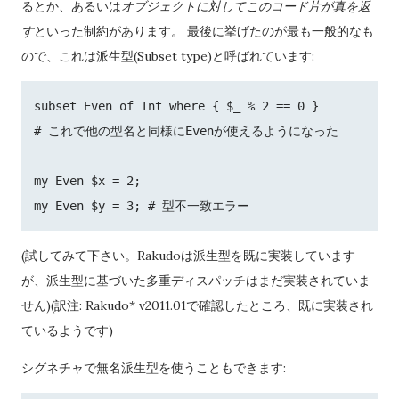
るとか、あるいは
オブジェクトに対してこのコード片が真を返
す
といった制約があります。 最後に挙げたのが最も一般的なも
ので、これは派生型(Subset type)と呼ばれています:
subset Even of Int where { $_ % 2 == 0 }

# これで他の型名と同様にEvenが使えるようになった

my Even $x = 2;

(試してみて下さい。Rakudoは派生型を既に実装しています
が、派生型に基づいた多重ディスパッチはまだ実装されていま
せん)(訳注: Rakudo* v2011.01で確認したところ、既に実装され
ているようです)
シグネチャで無名派生型を使うこともできます: