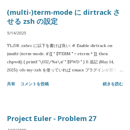
してはいけません。 #!/usr/bin/env perl use strict; use
かったのは予約語を増やさない配慮だったはずだが、TryCatch
(multi-)term-mode に dirtrack さ
warnings; use feature qw/say state/; use List::MoreUtils
とか Try::Tiny のようなモジュールが氾濫して当初の意図が無
せる zsh の設定
qw/all none/; sub is_prime($) { state %memos; my $n =
意味になったというのもあるかも知れない。 use feature qw/
shift; return 0 if $n < 2; return 1 if $n == 2; return 1 if $n == 3;
try / ; no warnings qw/ experimental::try / ; try {
5/14/2025
return $memos{$n} if exists $memos{$n}; $memos{$n} =
failable_operation(); } catch ( $e ) { recover_from_error(
none { $n % $_ == 0 } 2 .. sqrt $n; } sub rotate($) { my $n =
$e ); } Raku (former Perl 6) だと CATCH (大文字なことに注
TL;DR .zshrc に以下を書けば良い: # Enable dirtrack on
shift; substr($n, 1) . substr($n, 0, 1); } sub rotations($) { my
意) ブロックが自分の宣言されたスコープ内で投げられた例外
(multi-)term-mode. if [[ " $TERM " = eterm * ]]; then
$n = shift; my %seen = ($n => 1); $seen{$n} = 1 until exists
を捕らえる...
chpwd() { printf '\032/%s\n' " $PWD " } fi 追記 (May 14,
$seen{$n = rotate $n}; keys %seen; } sub
2025): oh-my-zsh を使っていれば emacs プラグインが勝手に
is_circular_prime($) { state %memos; my $n = shift; return
やってくれる: plugins = ( emacs ) 仔細 term-mode は Emacs
共有
コメントを投稿
続きを読む
0 if $n =~ /[024568]/ and $n != 2 and $n != 5; return
本体に付属する端末エミュレータである。基本的には Emacs 内
$memos{$n} if exists $memos{$n}; my ...
でシェルを起動するために使うもので、古い shell-mode より
も端末に近い動きをするので便利なのだが、一つ問題がある。
シェル内でディレクトリを移動しても Emacs バッファの PWD
Project Euler - Problem 27
がそのままでは追従しない点だ。 こういう追従を Emacs では
Directory Tracking (dirtrack) と呼んだりするが、 shell-