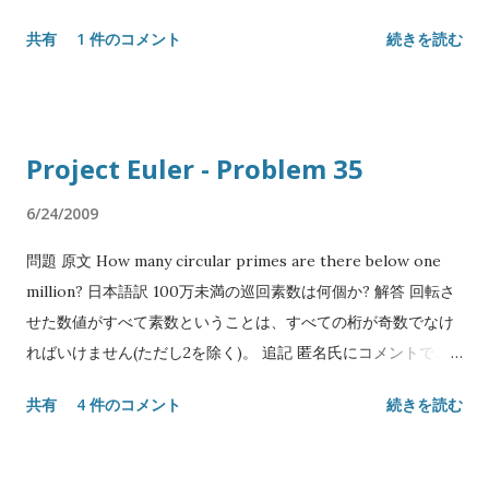
ブジェクトの作成や操作の構文糖衣を使う場合に必要 $
に Perl 5 の次期周期リリースである Perl 5.34 が 5 月にリリー
共有
1 件のコメント
続きを読む
ocamlfind ocamlc -package js_of_ocaml,js_of_ocaml.ppx -
ス予定 である。 現在開発版は Perl 5.33.8 がリリースされてお
linkpkg -o app.byte app.ml $ # 得られたバイトコードを
りユーザから見える変更は凍結、4 月下旬の 5.33.9 で全コード
JavaScript にコンパイルする $ js_of_ocaml -o app.js
が凍結され 5 月下旬に 5.34.0 としてリリース予定とのこと。
app.byte OCamlBuild を使う場合 OCamlBuild を使う場合、.js
そういうわけで事前に新機能の予習をしておく。 8進数数値リ
Project Euler - Problem 35
用のビルドルールを定義したディスパッチャが付属しているの
テラルの新構文 見た瞬間「マジかよ」と口に出た。これまで
で myocamlbuild.ml でこれを使う: let () = Ocamlbuild_plugin .
Perl はプレフィクス 0 がついた数値リテラルを8進数と見做し
6/24/2009
dispatch Ocamlbuild_js_of_ocaml . dispatcher $ # app.ml
てきたが、プレフィクスに 0o (zero, small o) も使えるように
-...
問題 原文 How many circular primes are there below one
なる。 もちろんこれは2進数リテラルの 0b や 16進数リテラル
million? 日本語訳 100万未満の巡回素数は何個か? 解答 回転さ
の 0x との一貫性のためである。リテラルと同じ解釈で文字列
せた数値がすべて素数ということは、すべての桁が奇数でなけ
を数値に変換する組み込み関数 oct も` 新構文を解するように
ればいけません(ただし2を除く)。 追記 匿名氏にコメントでご
なる。 昨今無数の言語に取り入れられているリテラル記法では
指摘頂いたのでコードを一部修正しました。 いずれかの桁に5
あるが、この記法の問題は o (small o) と 0 (zero) の区別が難
共有
4 件のコメント
続きを読む
がある場合も、回転させると必ず5の倍数が現れるので除外でき
しいことで、より悪いことに大文字も合法である： 0O755 Try
ます。 もっと追記 前の修正に間違いが入っているのをご指摘頂
/ Catch 構文 Perl 5 のリリース以来 30 年ほど待たれた実験的
いたので修正しました。 5自体は素数なので、巻き添えで除外
「新機能」である。 Perl 5 における例外処理が特別な構文でな