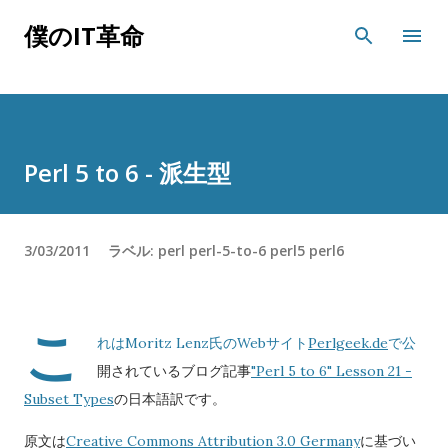
スキップしてメイン コンテンツに移動
僕のIT革命
Perl 5 to 6 - 派生型
3/03/2011
ラベル:
perl
perl-5-to-6
perl5
perl6
こ
れはMoritz Lenz氏のWebサイト
Perlgeek.de
で公
開されているブログ記事
"Perl 5 to 6" Lesson 21 -
Subset Types
の日本語訳です。
原文は
Creative Commons Attribution 3.0 Germany
に基づい