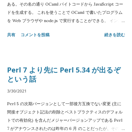
ある。その名の通り OCaml バイトコードから JavaScript コー
ドを生成する。 これを使うことで OCaml で書いたプログラム
を Web ブラウザや node.js で実行することができる。 インス
トール 単に OPAM を使えば良い: $ opam install js_of_ocaml
共有
コメントを投稿
続きを読む
js_of_ocaml-ocamlbuild js_of_ocaml-ppx バージョン 3.0 か
ら OPAM パッケージが分割されたので、必要なライブラリやプ
リプロセッサは個別にインストールする必要がある。 とりあえ
ず使うだけなら js_of_ocaml と js_of_ocaml-ppx の二つで十
Perl 7 より先に Perl 5.34 が出るぞ
分。後述するように OCamlBuild でアプリケーションをビルド
という話
するなら js_of_ocaml-ocamlbuild も入れると良い。 これで
js_of_ocaml コマンドがインストールされ、OCamlFind に
3/30/2021
js_of_ocaml 及びサブパッケージが登録される。 コンパイルの
仕方 以下ソースファイル名は app.ml とし、ワーキングディレ
Perl 5 の次期バージョンとして一部後方互換でない変更 (主に
クトリにあるものとする。 手動でやる場合 一番安直な方法は、
間接オブジェクト記法の削除とベストプラクティスのデフォル
直接 js_of_ocaml コマンドを実行することである: $ # バイト
トでの有効化) を含んだメジャーバージョンアップである Perl
コードにコンパイルする。js_of_ocaml.ppx は JavaScript オ
7 がアナウンスされたのは昨年の 6 月 のことだったが、その前