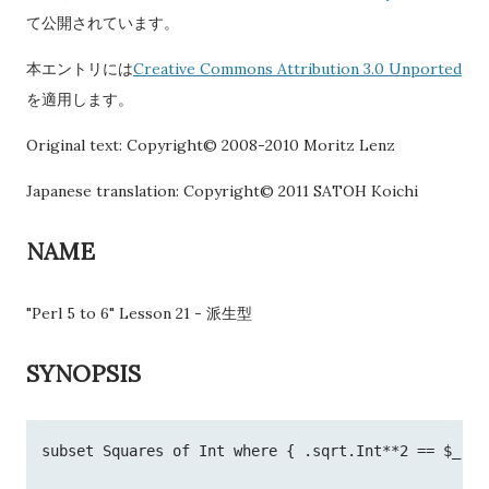
て公開されています。
本エントリには
Creative Commons Attribution 3.0 Unported
を適用します。
Original text: Copyright© 2008-2010 Moritz Lenz
Japanese translation: Copyright© 2011 SATOH Koichi
NAME
"Perl 5 to 6" Lesson 21 - 派生型
SYNOPSIS
subset Squares of Int where { .sqrt.Int**2 == $_ };
