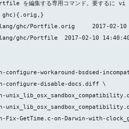
Portfile を編集する専用コマンド。要するに vi /usr
 ghc){.orig,}

lang/ghc/Portfile.orig     2017-02-10 
lang/ghc/Portfile  2017-02-10 14:40:40
h-configure-workaround-bsdsed-incompat
h-configure-disable-docs.diff \

h-unix_lib_osx_sandbox_compatibility.d
h-unix_lib_osx_sandbox_compatibility.d
h-Fix-GetTime.c-on-Darwin-with-clock_g