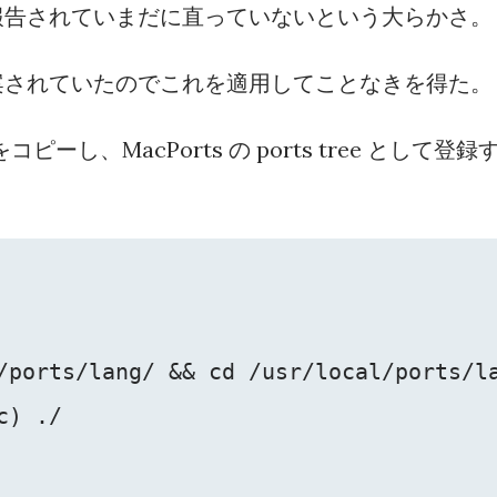
報告されていまだに直っていないという大らかさ。
案されていたのでこれを適用してことなきを得た。
コピーし、MacPorts の ports tree として登録
/ports/lang/ && cd /usr/local/ports/la
) ./
