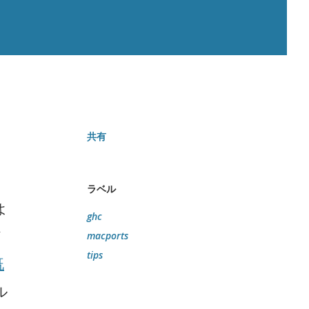
共有
ラベル
よ
ghc
イ
macports
tips
既
ル