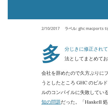
2/10/2017
ラベル:
ghc
macports
t
多
分じきに修正されて腐る
法としてまとめてお
会社を辞めたので久方ぶりにブロ
うとしたところ GHC のビルドが
ルのコンパイルに失敗している。M
知の問題
だった。「Haskel