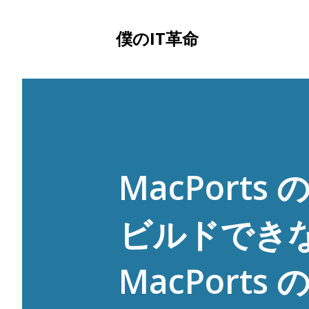
僕のIT革命
MacPorts の
ビルドできない
MacPort