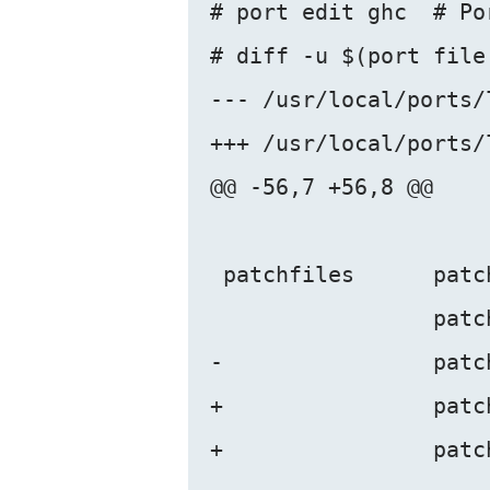
# port edit ghc  # 
# diff -u $(port file
--- /usr/local/ports/
+++ /usr/local/ports/
@@ -56,7 +56,8 @@

 patchfiles      patc
                 patc
-                patc
+                patc
+                patc