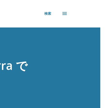
検索
rra で