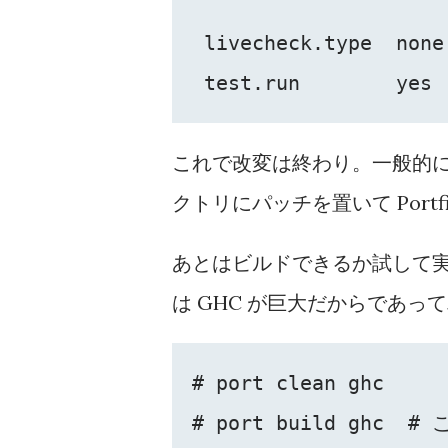
 livecheck.type  none

 test.run        yes
これで改変は終わり。一般的
クトリにパッチを置いて Port
あとはビルドできるか試して
は GHC が巨大だからであっ
# port clean ghc

# port build gh