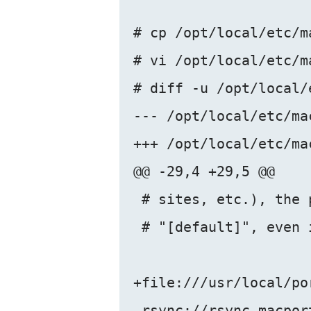
# cp /opt/local/etc/m
# vi /opt/local/et
# diff -u /opt/local/
--- /opt/local/etc/ma
+++ /opt/local/etc/ma
@@ -29,4 +29,5 @@

 # sites, etc.), the 
 # "[default]", even 
+file:///usr/local/por
 rsync://rsync.macpor