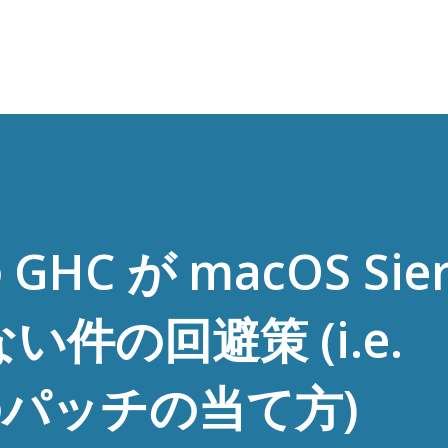
スキップしてメイン コンテンツに移動
 GHC が macOS Sie
件の回避策 (i.e.
s のパッチの当て方)