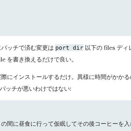
にパッチで済む変更は
以下の files ディ
port dir
file を書き換えるだけで良い。
実際にインストールするだけ。異様に時間がかかる
てパッチが悪いわけではない:
c  # この間に昼食に行って仮眠してその後コーヒーを