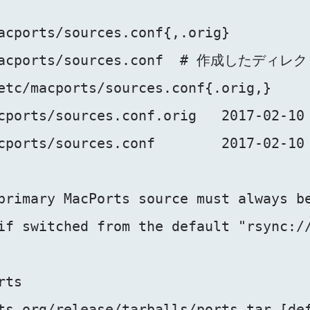
acports/sources.conf{,.orig}

c/macports/sources.conf  # 作成した
etc/macports/sources.conf{.orig,}

cports/sources.conf.orig   2017-02-10 
cports/sources.conf        2017-02-10 
primary MacPorts source must always be
if switched from the default "rsync://
ts

ts.org/release/tarballs/ports.tar [def