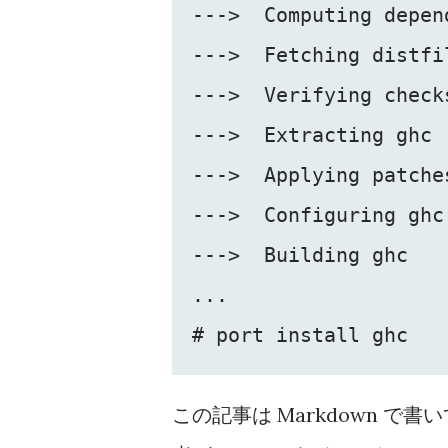
--->  Computing depen
--->  Fetching distfil
--->  Verifying check
--->  Extracting ghc

--->  Applying patches
--->  Configuring ghc

--->  Building ghc

...

# port install ghc
この記事は Markdown 