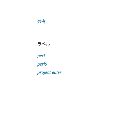
共有
ラベル
perl
perl5
project euler