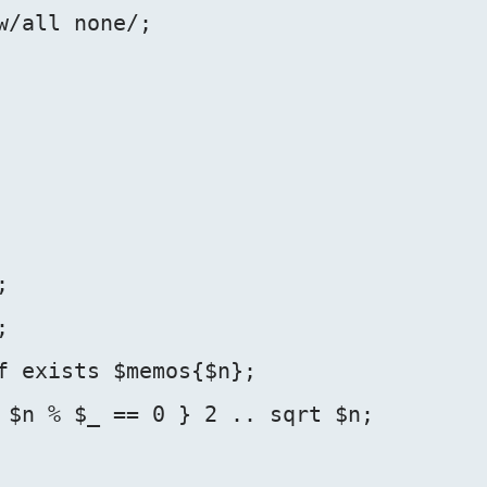
w/all none/;





f exists $memos{$n};

 $n % $_ == 0 } 2 .. sqrt $n;
