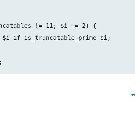
ncatables != 11; $i += 2) {

 $i if is_truncatable_prime $i;
