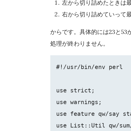
左から切り詰めたときは
右から切り詰めていって最
からです。具体的には23と5
処理が終わりません。
#!/usr/bin/env perl

use strict;

use warnings;

use feature qw/say sta
use List::Util qw/sum/