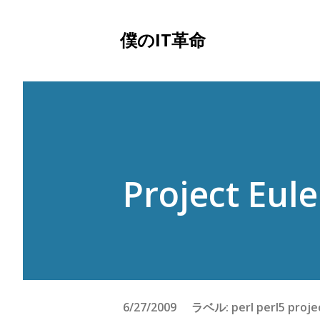
僕のIT革命
Project Eule
6/27/2009
ラベル:
perl
perl5
proje