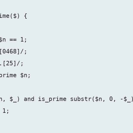
me($) {

n == 1;

0468]/;

[25]/;

rime $n;

n, $_) and is_prime substr($n, 0, -$_)
1;
