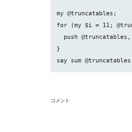
my @truncatables;

for (my $i = 11; @tru
  push @truncatables,
}

コメント