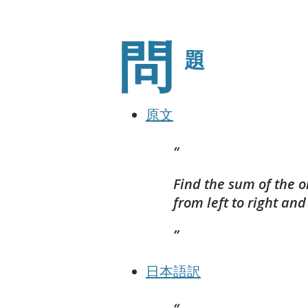
問
題
原文
Find the sum of the o
from left to right and 
日本語訳