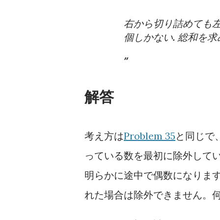
右から切り詰めても左
個しかない. 総和を求
解答
考え方は
Problem 35
と同じで
っている数を最初に除外してい
明らかに途中で偶数になります
れた場合は除外できません。