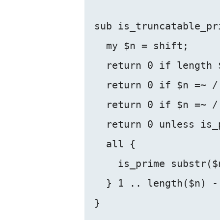
sub is_truncatable_pri
  my $n = shift;

  return 0 if length $
  return 0 if $n =~ /[
  return 0 if $n =~ /.
  return 0 unless is_p
  all {

    is_prime substr($
  } 1 .. length($n) - 
}
