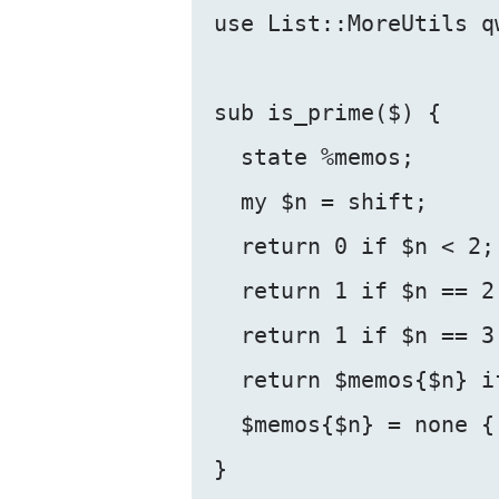
use List::MoreUtils q
sub is_prime($) {

  state %memos;

  my $n = shift;

  return 0 if $n < 2;

  return 1 if $n == 2;
  return 1 if $n == 3;
  return $memos{$n} i
  $memos{$n} = none {
}
