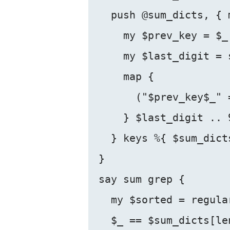
  push @sum_dicts, { m
    my $prev_key = $_;
    my $last_digit = 
    map {

      ("$prev_key$_" 
    } $last_digit .. 9
  } keys %{ $sum_dicts
}

say sum grep {

  my $sorted = regular
  $_ == $sum_dicts[le