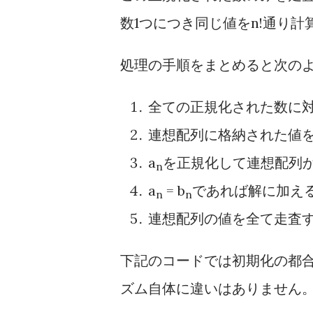
数1つにつき同じ値をn!通り
処理の手順をまとめると次の
全ての正規化された数に対
連想配列に格納された値を
a
を正規化して連想配列か
n
a
= b
であれば解に加え
n
n
連想配列の値を全て走査す
下記のコードでは初期化の都
ズム自体に違いはありません