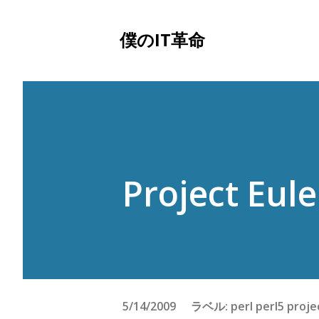
僕のIT革命
Project Eule
5/14/2009
ラベル:
perl
perl5
proje