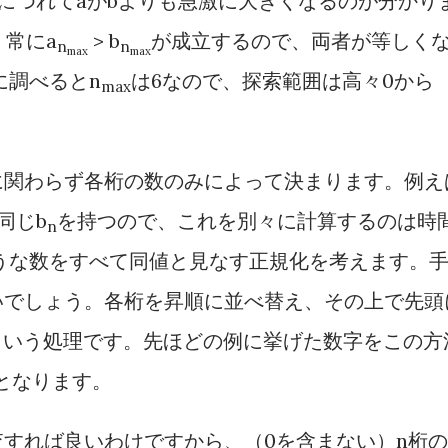
につれてaがbよりも急激に大きくなるのが分かり
常にa
> b
が成立するので、両者が等しく
n
n
max
max
に調べるとn
は6なので、探索範囲は高々0から
max
に関わらず各桁の数のみによって決まります。例え
も同じb
を持つので、これを別々に計算するのは時
n
うな数をすべて同値と見なす正規化を考えます。
いでしょう。各桁を昇順に並べ替え、その上で先頭
という処理です。先ほどの例に挙げた数字をこの方
5となります。
すれば良いわけですから、（0を含まない）n桁の