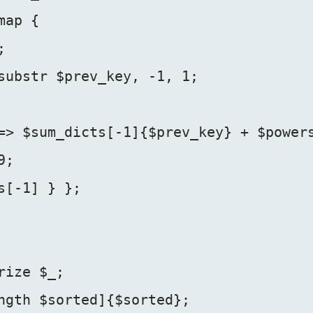
ap {



substr $prev_key, -1, 1;

=> $sum_dicts[-1]{$prev_key} + $powers
;

[-1] } };

ize $_;

ngth $sorted]{$sorted};
