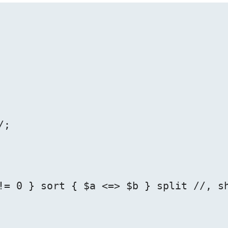
;

!= 0 } sort { $a <=> $b } split //, sh