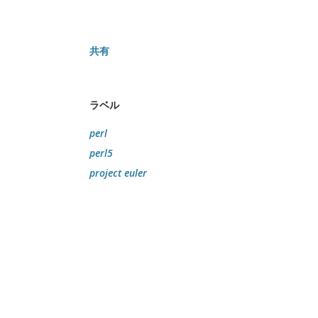
共有
ラベル
perl
perl5
project euler