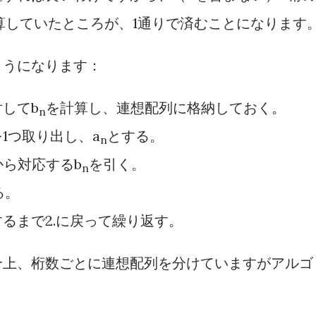
計算していたところが、1通りで済むことになります
ようになります：
してb
を計算し、連想配列に格納しておく。
n
1つ取り出し、a
とする。
n
ら対応するb
を引く。
n
る。
るまで2.に戻って繰り返す。
合上、桁数ごとに連想配列を分けていますがアルゴ
。