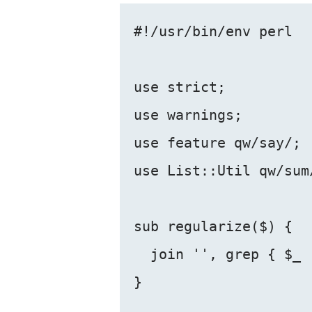
#!/usr/bin/env perl

use strict;

use warnings;

use feature qw/say/;

use List::Util qw/sum/
sub regularize($) {

  join '', grep { $_ 
}
