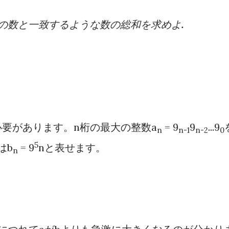
の数と一致するような数の総和を求めよ.
要があります。n桁の最大の整数a
= 9
9
...9
n
n-1
n-2
0
5
はb
= 9
nと表せます。
n