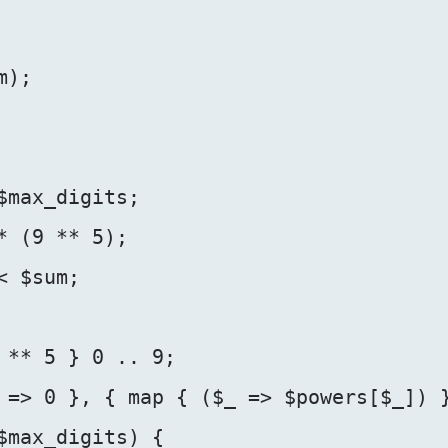
);

$max_digits;

 (9 ** 5);

 $sum;

 ** 5 } 0 .. 9;

 => 0 }, { map { ($_ => $powers[$_]) }
$max_digits) {
