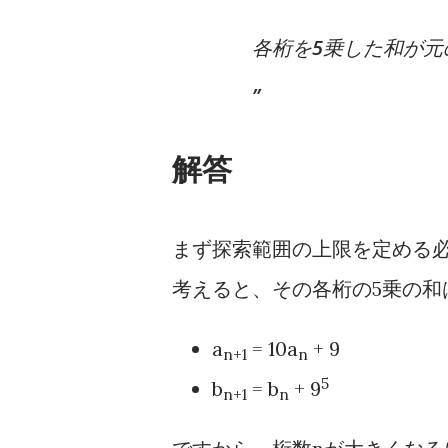
各桁を5乗した和が元
解答
まず探索範囲の上限を定める必
考えると、その各桁の5乗の和
a
= 10a
+ 9
n+1
n
5
b
= b
+ 9
n+1
n