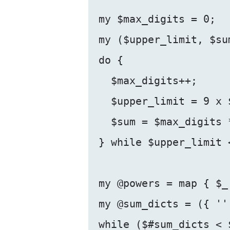
my $max_digits = 0;

my ($upper_limit, $sum
do {

  $max_digits++;

  $upper_limit = 9 x 
  $sum = $max_digits *
} while $upper_limit <
my @powers = map { $_
my @sum_dicts = ({ ''
while ($#sum_dicts < 