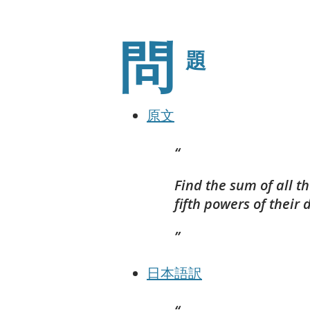
問
題
原文
Find the sum of all t
fifth powers of their d
日本語訳